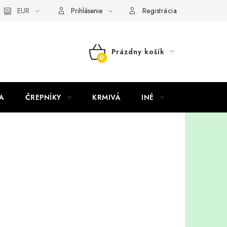
EUR
Prihlásenie
Registrácia
Prázdny košík
NÁKUPNÝ
KOŠÍK
A
ČREPNÍKY
KRMIVÁ
INÉ
ARANŽMÁ