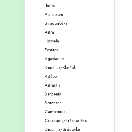
Iberis
Penisetum
Stračonôžka
Astra
Hypsela
t
Festuca
Agastache
Dianthus/Klinček
Astilbe
Astrantia
Bergenia
Brunnera
l
Campanula
Coreopsis/Krásnoočko
Dicentra/Srdcovka