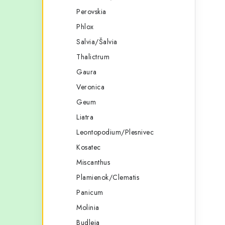
Perovskia
Phlox
Salvia/Šalvia
Thalictrum
Gaura
Veronica
Geum
Liatra
Leontopodium/Plesnivec
Kosatec
Miscanthus
Plamienok/Clematis
Panicum
Molinia
Budleja