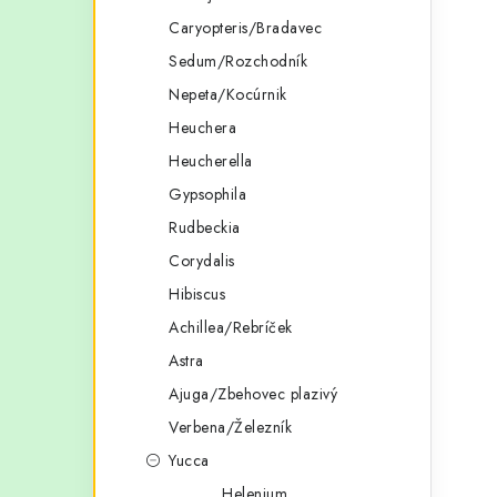
Caryopteris/Bradavec
Sedum/Rozchodník
Nepeta/Kocúrnik
Heuchera
Heucherella
Gypsophila
Rudbeckia
Corydalis
Hibiscus
Achillea/Rebríček
Astra
Ajuga/Zbehovec plazivý
Verbena/Železník
Yucca
Helenium