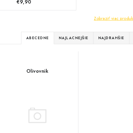
€9,90
Zobraziť viac produk
R
ABECEDNE
NAJLACNEJŠIE
NAJDRAHŠIE
a
V
d
ý
e
Olivovnik
p
n
i
s
e
p
p
r
r