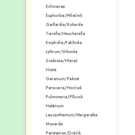
Echinacea
Euphorbia/Mliečnik
Gaillardia/Kokarda
i
Tiarella/Heucherella
Kniphofia/Fakľovka
Lythrum/Vrbovka
r
Scabiosa/Hlavač
Hosta
Geranium/Pakost
Persicaria/Horčiak
Pulmonaria/Pľúcnik
Helénium
Leucanthemum/Margaretka
Monarda
i
Penstemon/Dráčik