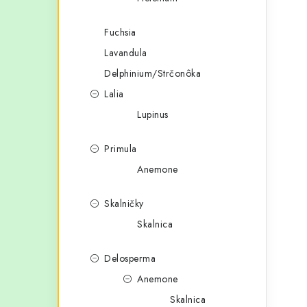
Fuchsia
Lavandula
Delphinium/Strčonôka
Lalia
Lupinus
Primula
Anemone
Skalničky
Skalnica
Delosperma
Anemone
Skalnica