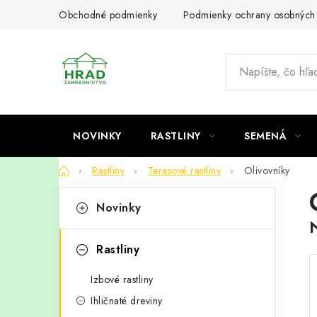
Prejsť
Obchodné podmienky
Podmienky ochrany osobných
na
obsah
NOVINKY
RASTLINY
SEMENÁ
Domov
Rastliny
Terasové rastliny
Olivovníky
B
K
Preskočiť
Novinky
kategórie
a
o
t
č
Rastliny
e
n
Izbové rastliny
g
ý
Ihličnaté dreviny
ó