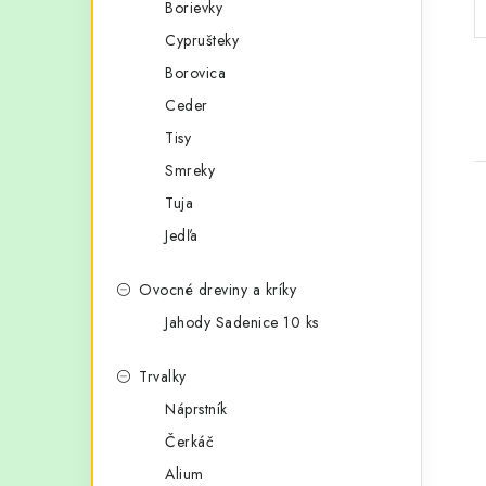
Borievky
p
r
Cyprušteky
a
i
Borovica
e
n
Ceder
e
Tisy
Smreky
l
Tuja
Jedľa
Ovocné dreviny a kríky
i
Jahody Sadenice 10 ks
Trvalky
Náprstník
Čerkáč
Alium