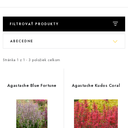
KRMIVÁ
INÉ
FILTROVAŤ PRODUKTY
ARANŽMÁNY
V
R
ABECEDNE
ý
a
ZÁHRADA
p
d
i
e
NÁRADIE V AKCII
Stránka
1
z
1
-
3
položiek celkom
s
n
DEKORÁCIE
p
i
r
e
Agastache Blue Fortune
Agastache Kudos Coral
TRÁVA ZÁHRADNÁ
o
p
d
r
AI ZÁHRADNÍK
u
o
k
d
PORADŇA
t
u