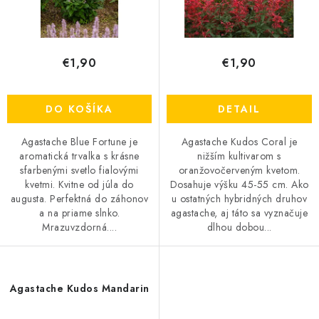
o
k
OBCHODNÉ PODMIENKY
v
t
o
KONTAKTY
€1,90
€1,90
v
Obchodné podmienky
Podmienky ochrany osobných údajov
DO KOŠÍKA
DETAIL
Agastache Blue Fortune je
Agastache Kudos Coral je
aromatická trvalka s krásne
nižším kultivarom s
sfarbenými svetlo fialovými
oranžovočerveným kvetom.
kvetmi. Kvitne od júla do
Dosahuje výšku 45-55 cm. Ako
augusta. Perfektná do záhonov
u ostatných hybridných druhov
a na priame slnko.
agastache, aj táto sa vyznačuje
Mrazuvzdorná....
dlhou dobou...
Agastache Kudos Mandarin