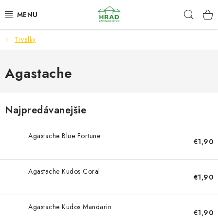
Prejsť
Hľad
www.zahradnictvohrad.sk - Chat
na
obsah
Trvalky
NOVINKY
RASTLINY
Agastache
SEMENÁ
Najpredávanejšie
ZEMIAKY SADBOVÉ
Agastache Blue Fortune
€1,90
HNOJIVÁ A ZEMINY
CHÉMIA
Agastache Kudos Coral
€1,90
ČREPNÍKY
Agastache Kudos Mandarin
€1,90