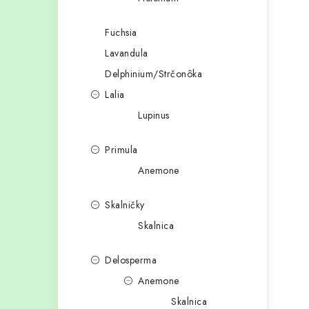
Fuchsia
Lavandula
Delphinium/Strčonôka
Lalia
Lupinus
Primula
Anemone
Skalničky
Skalnica
Delosperma
Anemone
Skalnica