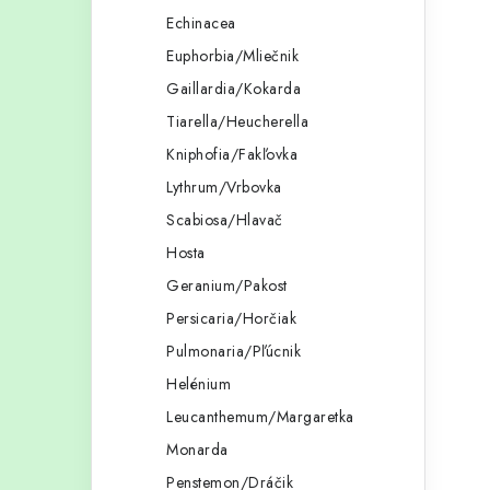
Echinacea
i
Euphorbia/Mliečnik
Gaillardia/Kokarda
Tiarella/Heucherella
Kniphofia/Fakľovka
r
Lythrum/Vrbovka
Scabiosa/Hlavač
Hosta
Geranium/Pakost
Persicaria/Horčiak
Pulmonaria/Pľúcnik
Helénium
i
Leucanthemum/Margaretka
Monarda
Penstemon/Dráčik