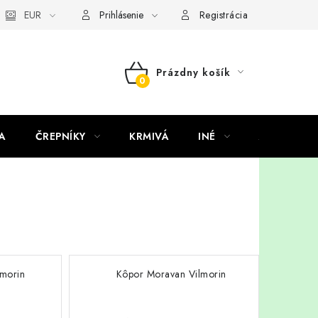
EUR
Prihlásenie
Registrácia
Prázdny košík
NÁKUPNÝ
KOŠÍK
A
ČREPNÍKY
KRMIVÁ
INÉ
ARANŽMÁ
lmorin
Kôpor Moravan Vilmorin