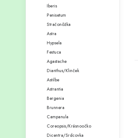
Iberis
Penisetum
Stračonôžka
t
Astra
Hypsela
Festuca
Agastache
Dianthus/Klinček
Astilbe
Astrantia
Bergenia
l
Brunnera
Campanula
Coreopsis/Krásnoočko
Dicentra/Srdcovka