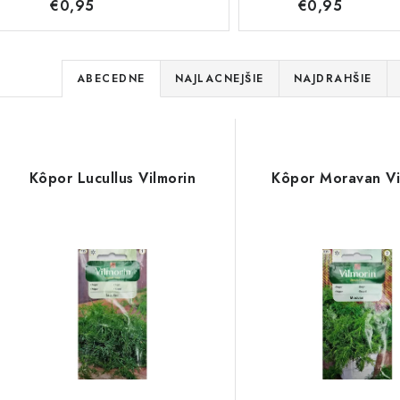
€0,95
€0,95
R
ABECEDNE
NAJLACNEJŠIE
NAJDRAHŠIE
a
V
d
ý
e
Kôpor Lucullus Vilmorin
Kôpor Moravan Vi
p
n
i
s
e
p
p
r
r
o
o