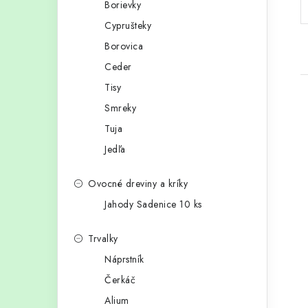
Borievky
p
r
Cyprušteky
a
i
Borovica
e
n
Ceder
e
Tisy
Smreky
l
Tuja
Jedľa
i
Ovocné dreviny a kríky
Jahody Sadenice 10 ks
Trvalky
Náprstník
Čerkáč
Alium