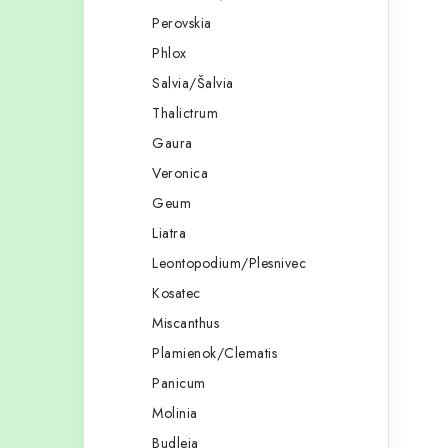
Perovskia
Phlox
Salvia/Šalvia
Thalictrum
Gaura
Veronica
Geum
Liatra
Leontopodium/Plesnivec
Kosatec
Miscanthus
Plamienok/Clematis
Panicum
Molinia
Budleja