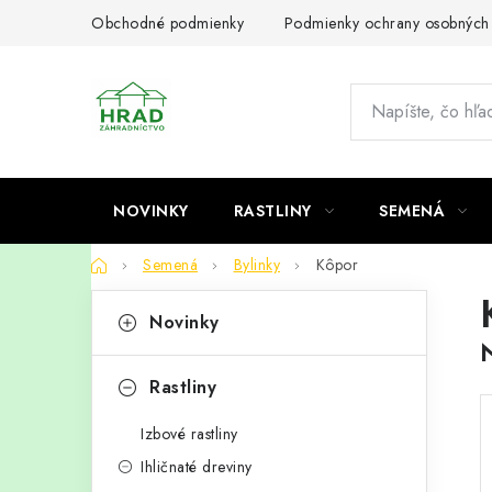
Prejsť
Obchodné podmienky
Podmienky ochrany osobných
na
obsah
NOVINKY
RASTLINY
SEMENÁ
Domov
Semená
Bylinky
Kôpor
B
K
Preskočiť
Novinky
kategórie
a
o
t
č
Rastliny
e
n
Izbové rastliny
g
ý
Ihličnaté dreviny
ó