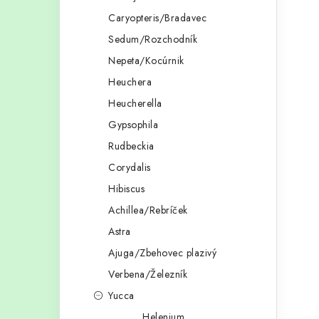
Caryopteris/Bradavec
Sedum/Rozchodník
Nepeta/Kocúrnik
Heuchera
Heucherella
Gypsophila
Rudbeckia
Corydalis
Hibiscus
Achillea/Rebríček
Astra
Ajuga/Zbehovec plazivý
Verbena/Železník
Yucca
Helenium