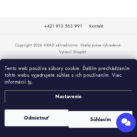
KRMIVÁ
INÉ
Z
+421 910 563 991
Kontakt
á
Send
ARANŽMÁNY
p
Powered by chaterimo
ä
Copyright 2026
HRAD záhradníctvo
. Všetky práva vyhradené.
ZÁHRADA
Vytvoril Shoptet
t
i
NÁRADIE V AKCII
Tento web používa súbory cookie. Ďalším prechádzaním
e
tohto webu vyjadrujete súhlas s ich používaním. Viac
DEKORÁCIE
informácií
tu
.
TRÁVA ZÁHRADNÁ
Nastavenie
AI ZÁHRADNÍK
Odmietnuť
Súhlasím
PORADŇA