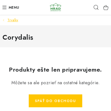
Prejsť
Hľad
www.zahradnictvohrad.sk - Chat
na
obsah
Trvalky
NOVINKY
RASTLINY
Corydalis
SEMENÁ
ZEMIAKY SADBOVÉ
Produkty ešte len pripravujeme.
HNOJIVÁ A ZEMINY
Môžete sa ale pozrieť na ostatné kategórie.
CHÉMIA
ČREPNÍKY
SPÄŤ DO OBCHODU