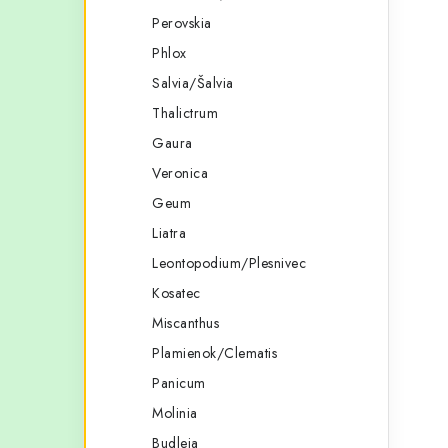
Perovskia
Phlox
i
Salvia/Šalvia
Thalictrum
Gaura
Veronica
Geum
Liatra
Leontopodium/Plesnivec
Kosatec
Miscanthus
Plamienok/Clematis
Panicum
Molinia
Budleja