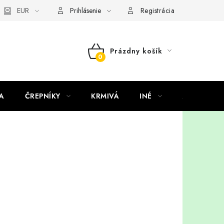
EUR
Prihlásenie
Registrácia
Prázdny košík
NÁKUPNÝ
KOŠÍK
A
ČREPNÍKY
KRMIVÁ
INÉ
ARANŽMÁ