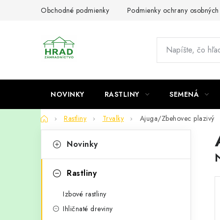
Prejsť
Obchodné podmienky
Podmienky ochrany osobných
na
obsah
NOVINKY
RASTLINY
SEMENÁ
Domov
Rastliny
Trvalky
Ajuga/Zbehovec plazivý
B
K
Preskočiť
Novinky
kategórie
a
o
t
č
Rastliny
e
n
Izbové rastliny
g
ý
Ihličnaté dreviny
ó