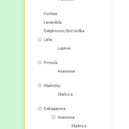
Fuchsia
Lavandula
Delphinium/Strčonôka
Lalia
Lupinus
Primula
Anemone
Skalničky
Skalnica
Delosperma
Anemone
Skalnica