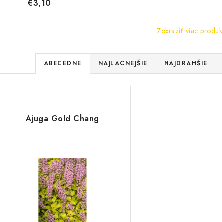
€3,10
Zobraziť viac produk
R
ABECEDNE
NAJLACNEJŠIE
NAJDRAHŠIE
a
V
d
ý
e
Ajuga Gold Chang
p
n
i
s
e
p
p
r
r