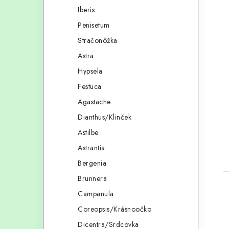
Iberis
Penisetum
Stračonôžka
Astra
Hypsela
t
Festuca
Agastache
Dianthus/Klinček
Astilbe
Astrantia
Bergenia
Brunnera
Campanula
Coreopsis/Krásnoočko
Dicentra/Srdcovka