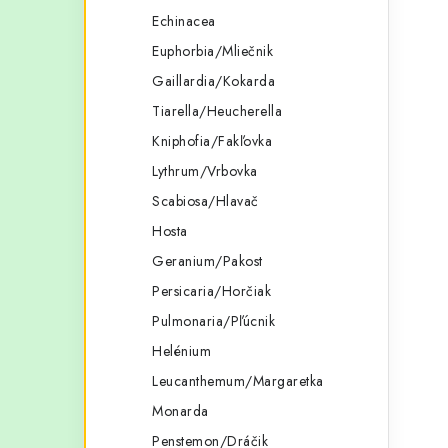
Echinacea
l
Euphorbia/Mliečnik
Gaillardia/Kokarda
Tiarella/Heucherella
Kniphofia/Fakľovka
Lythrum/Vrbovka
i
Scabiosa/Hlavač
Hosta
Geranium/Pakost
r
Persicaria/Horčiak
Pulmonaria/Pľúcnik
Helénium
Leucanthemum/Margaretka
Monarda
Penstemon/Dráčik