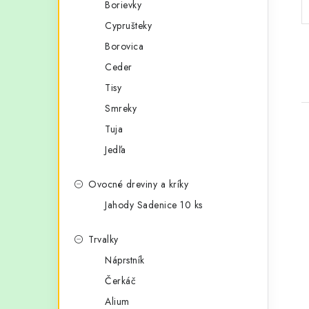
Borievky
p
r
Cyprušteky
a
i
Borovica
e
n
Ceder
e
Tisy
Smreky
l
Tuja
Jedľa
Ovocné dreviny a kríky
i
Jahody Sadenice 10 ks
Trvalky
Náprstník
Čerkáč
Alium