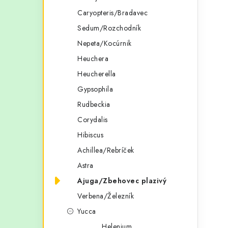
Caryopteris/Bradavec
Sedum/Rozchodník
Nepeta/Kocúrnik
Heuchera
Heucherella
Gypsophila
Rudbeckia
Corydalis
Hibiscus
Achillea/Rebríček
Astra
Ajuga/Zbehovec plazivý
Verbena/Železník
Yucca
Helenium