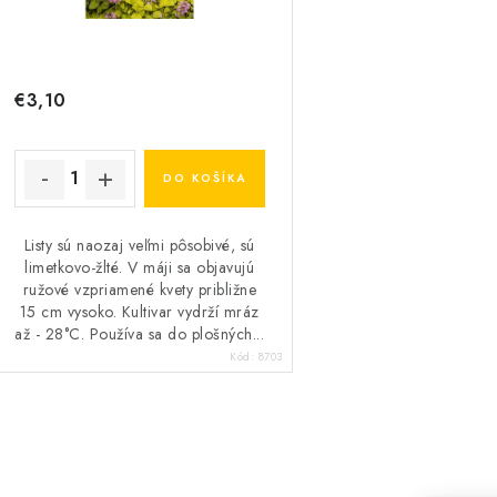
o
o
d
d
u
u
€3,10
k
k
t
DO KOŠÍKA
o
o
Listy sú naozaj veľmi pôsobivé, sú
v
v
limetkovo-žlté. V máji sa objavujú
ružové vzpriamené kvety približne
15 cm vysoko. Kultivar vydrží mráz
až - 28°C. Používa sa do plošných...
Kód:
8703
O