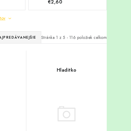
€2,60
tov
Stránka
1
z
5
-
116
položiek celkom
AJPREDÁVANEJŠIE
Hladitko