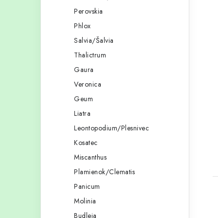
Perovskia
Phlox
Salvia/Šalvia
Thalictrum
Gaura
Veronica
Geum
Liatra
Leontopodium/Plesnivec
Kosatec
Miscanthus
Plamienok/Clematis
Panicum
Molinia
Budleja