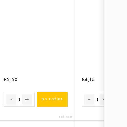
€2,60
€4,15
DO KOŠÍKA
DO 
Kód:
8541