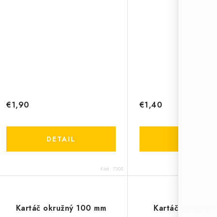
€1,90
€1,40
DETAIL
DETAIL
Kód:
7305
Kartáč okružný 100 mm
Kartáč okrúžny v