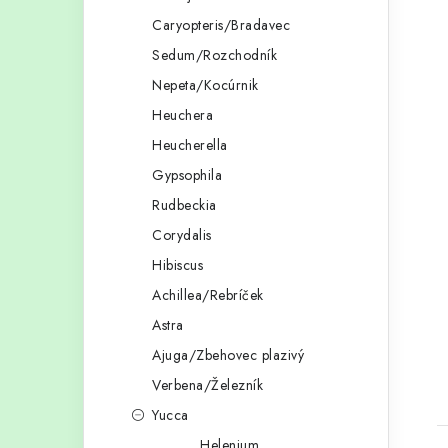
Caryopteris/Bradavec
Sedum/Rozchodník
Nepeta/Kocúrnik
Heuchera
Heucherella
Gypsophila
Rudbeckia
Corydalis
Hibiscus
Achillea/Rebríček
Astra
Ajuga/Zbehovec plazivý
Verbena/Železník
Yucca
Helenium