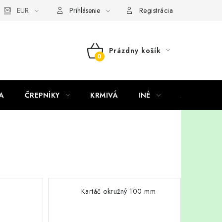
EUR
Prihlásenie
Registrácia
Prázdny košík
NÁKUPNÝ
KOŠÍK
A
ČREPNÍKY
KRMIVÁ
INÉ
ARANŽMÁ
Kartáč okružný 100 mm