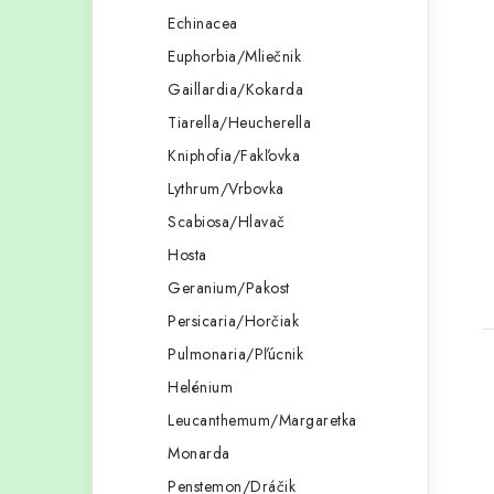
Echinacea
Euphorbia/Mliečnik
Gaillardia/Kokarda
Tiarella/Heucherella
Kniphofia/Fakľovka
Lythrum/Vrbovka
Scabiosa/Hlavač
Hosta
Geranium/Pakost
Persicaria/Horčiak
Pulmonaria/Pľúcnik
Helénium
Leucanthemum/Margaretka
Monarda
Penstemon/Dráčik