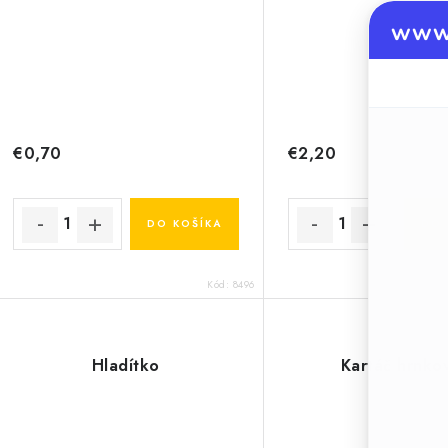
www.
€0,70
€2,20
DO KOŠÍKA
DO 
Kód:
8496
Hladítko
Kartáč hrnko