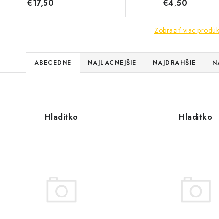
€17,50
€4,50
Zobraziť viac produk
R
ABECEDNE
NAJLACNEJŠIE
NAJDRAHŠIE
N
a
V
d
ý
e
Hladitko
Hladitko
p
n
i
s
e
p
p
r
r