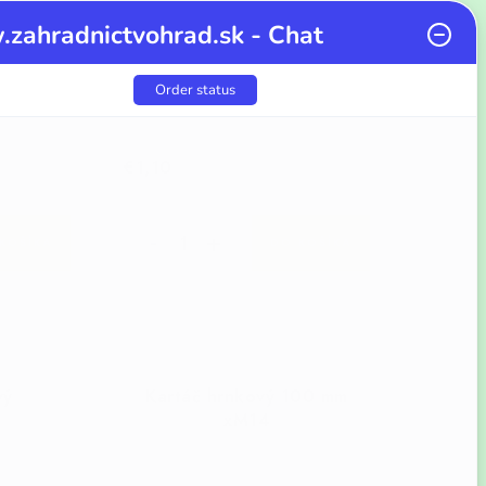
zahradnictvohrad.sk - Chat
Order status
€1,10
KOŠÍKA
DO KOŠÍKA
Kód:
7311
Kód:
7308
vý
Kartáč hrnkový 100 mm
xM14