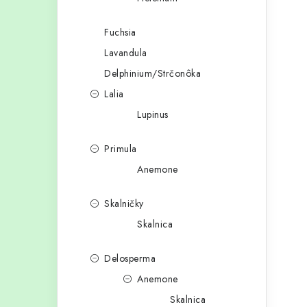
Fuchsia
Lavandula
Delphinium/Strčonôka
Lalia
Lupinus
Primula
Anemone
Skalničky
Skalnica
Delosperma
Anemone
Skalnica