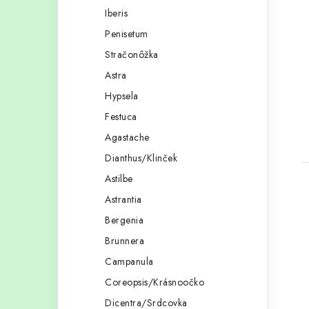
Iberis
Penisetum
Stračonôžka
Astra
Hypsela
t
Festuca
Agastache
Dianthus/Klinček
Astilbe
Astrantia
Bergenia
Brunnera
Campanula
Coreopsis/Krásnoočko
Dicentra/Srdcovka