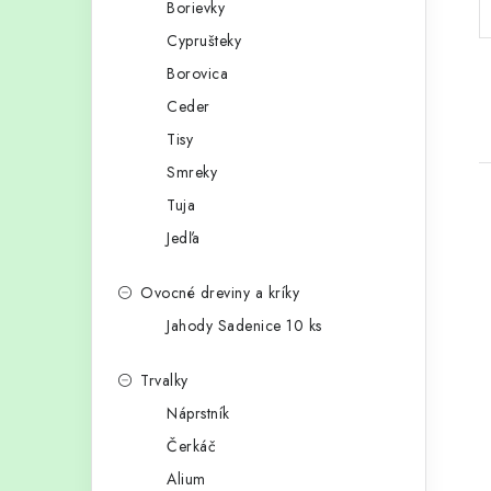
Borievky
p
r
Cyprušteky
a
i
Borovica
e
n
Ceder
e
Tisy
Smreky
l
Tuja
Jedľa
Ovocné dreviny a kríky
i
Jahody Sadenice 10 ks
Trvalky
Náprstník
Čerkáč
Alium