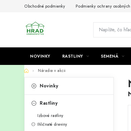
Prejsť
Obchodné podmienky
Podmienky ochrany osobných
na
obsah
NOVINKY
RASTLINY
SEMENÁ
Domov
Náradie v akcii
B
K
Preskočiť
Novinky
kategórie
a
o
t
č
Rastliny
e
n
Izbové rastliny
g
ý
Ihličnaté dreviny
ó