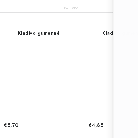
Kód:
9156
Kladivo gumenné
Kladivo gume
€5,70
€4,85