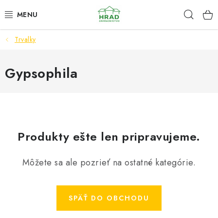
Prejsť
Hľad
www.zahradnictvohrad.sk - Chat
na
obsah
Trvalky
NOVINKY
RASTLINY
Gypsophila
SEMENÁ
ZEMIAKY SADBOVÉ
Produkty ešte len pripravujeme.
HNOJIVÁ A ZEMINY
Môžete sa ale pozrieť na ostatné kategórie.
CHÉMIA
ČREPNÍKY
SPÄŤ DO OBCHODU