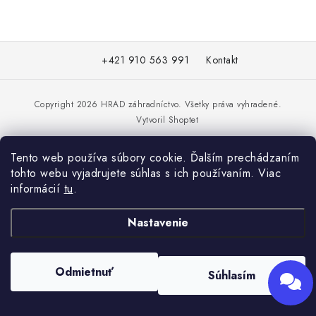
KRMIVÁ
INÉ
Z
+421 910 563 991
Kontakt
á
Send
ARANŽMÁNY
p
Powered by chaterimo
ä
Copyright 2026
HRAD záhradníctvo
. Všetky práva vyhradené.
ZÁHRADA
Vytvoril Shoptet
t
i
NÁRADIE V AKCII
Tento web používa súbory cookie. Ďalším prechádzaním
e
tohto webu vyjadrujete súhlas s ich používaním. Viac
DEKORÁCIE
informácií
tu
.
TRÁVA ZÁHRADNÁ
Nastavenie
AI ZÁHRADNÍK
Odmietnuť
Súhlasím
PORADŇA