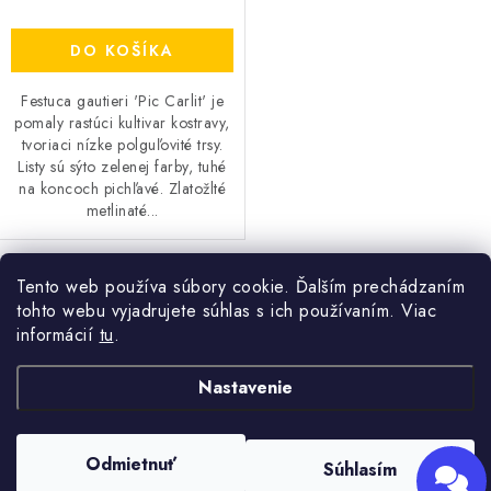
OBCHODNÉ PODMIENKY
Powered by chaterimo
DO KOŠÍKA
KONTAKTY
Festuca gautieri 'Pic Carlit' je
pomaly rastúci kultivar kostravy,
Obchodné podmienky
Podmienky ochrany osobných údajov
tvoriaci nízke polguľovité trsy.
Listy sú sýto zelenej farby, tuhé
na koncoch pichľavé. Zlatožlté
metlinaté...
Tento web používa súbory cookie. Ďalším prechádzaním
O
tohto webu vyjadrujete súhlas s ich používaním. Viac
v
informácií
tu
.
l
Z
á
Nastavenie
+421 910 563 991
Kontakt
á
d
p
a
Odmietnuť
Súhlasím
ä
c
Copyright 2026
HRAD záhradníctvo
. Všetky práva vyhradené.