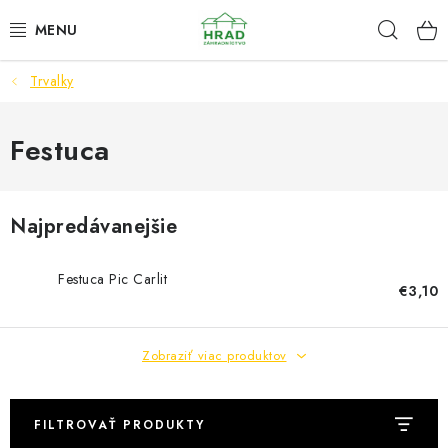
Prejsť
Hľad
www.zahradnictvohrad.sk - Chat
na
obsah
Trvalky
NOVINKY
RASTLINY
Festuca
SEMENÁ
Najpredávanejšie
ZEMIAKY SADBOVÉ
Festuca Pic Carlit
€3,10
HNOJIVÁ A ZEMINY
CHÉMIA
Zobraziť viac produktov
ČREPNÍKY
FILTROVAŤ PRODUKTY