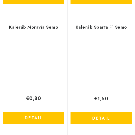
Kaleráb Moravia Semo
Kaleráb Sparta F1 Semo
Send
Powered by chaterimo
€0,80
€1,50
DETAIL
DETAIL