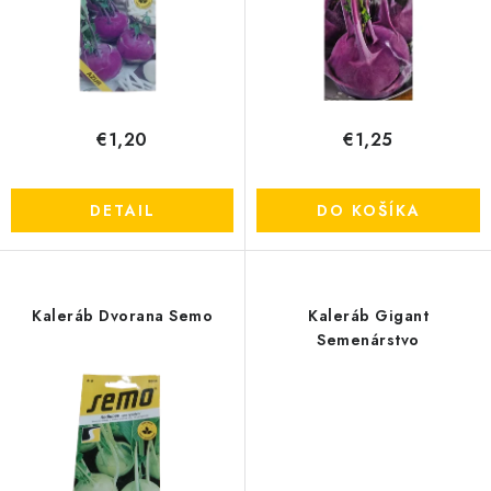
k
d
OBCHODNÉ PODMIENKY
t
u
o
k
KONTAKTY
v
t
o
€1,20
€1,25
Obchodné podmienky
Podmienky ochrany osobných údajov
v
DETAIL
DO KOŠÍKA
Kaleráb Dvorana Semo
Kaleráb Gigant
Semenárstvo