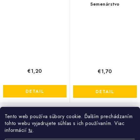
Semenárstvo
€1,20
€1,70
DETAIL
DETAIL
Tento web používa súbory cookie. Ďalším prechádzaním
O
tohto webu vyjadrujete súhlas s ich používaním. Viac
v
informácií
tu
.
l