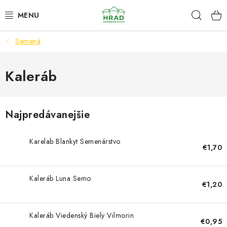
Prejsť
Hľad
www.zahradnictvohrad.sk - Chat
na
obsah
Semená
NOVINKY
RASTLINY
Kaleráb
SEMENÁ
Najpredávanejšie
ZEMIAKY SADBOVÉ
Karelab Blankyt Semenárstvo
€1,70
HNOJIVÁ A ZEMINY
CHÉMIA
Kaleráb Luna Semo
€1,20
ČREPNÍKY
Kaleráb Viedenský Biely Vilmorin
€0,95