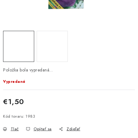
KRMIVÁ
INÉ
ARANŽMÁNY
ZÁHRADA
NÁRADIE V AKCII
Položka bola vypredaná…
DEKORÁCIE
Vypredané
TRÁVA ZÁHRADNÁ
€1,50
Jednotková cena:
AI ZÁHRADNÍK
Kód tovaru:
1983
Send
PORADŇA
Tlač
Opýtať sa
Zdieľať
Powered by chaterimo