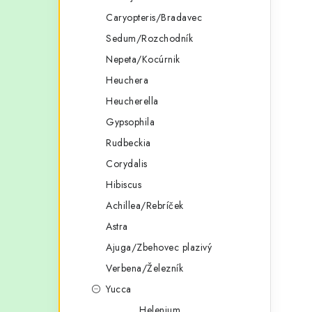
Caryopteris/Bradavec
l
Sedum/Rozchodník
Nepeta/Kocúrnik
Heuchera
Heucherella
Gypsophila
Rudbeckia
i
Corydalis
Hibiscus
Achillea/Rebríček
r
Astra
Ajuga/Zbehovec plazivý
Verbena/Železník
Yucca
Helenium