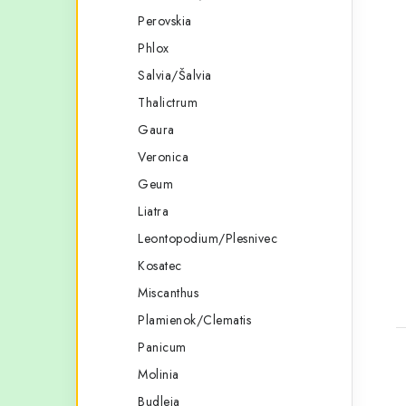
Perovskia
Phlox
Salvia/Šalvia
Thalictrum
Gaura
Veronica
Geum
Liatra
Leontopodium/Plesnivec
Kosatec
Miscanthus
Plamienok/Clematis
Panicum
Molinia
Budleja