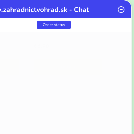
zahradnictvohrad.sk - Chat
Order status
€6,90
DETAIL
Kód:
17697
Kód:
17571