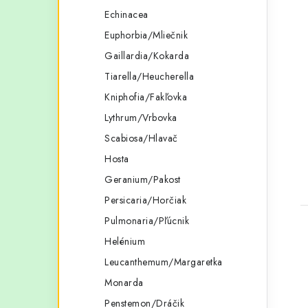
Echinacea
Euphorbia/Mliečnik
Gaillardia/Kokarda
Tiarella/Heucherella
Kniphofia/Fakľovka
Lythrum/Vrbovka
Scabiosa/Hlavač
Hosta
Geranium/Pakost
Persicaria/Horčiak
Pulmonaria/Pľúcnik
Helénium
Leucanthemum/Margaretka
Monarda
Penstemon/Dráčik