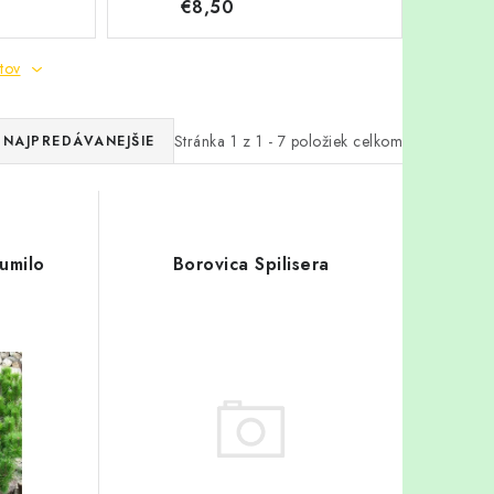
€8,50
tov
Stránka
1
z
1
-
7
položiek celkom
NAJPREDÁVANEJŠIE
umilo
Borovica Spilisera