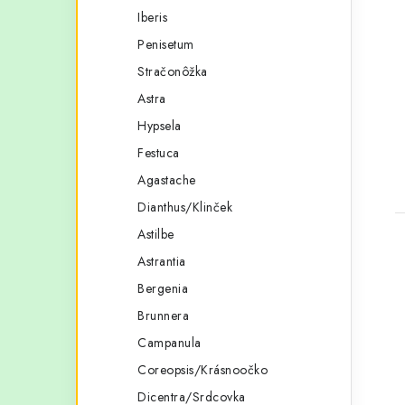
Iberis
Penisetum
Stračonôžka
Astra
Hypsela
t
Festuca
Agastache
Dianthus/Klinček
Astilbe
Astrantia
Bergenia
Brunnera
Campanula
Coreopsis/Krásnoočko
Dicentra/Srdcovka