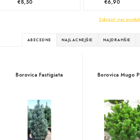
€8,50
€6,90
Zobraziť viac produk
R
ABECEDNE
NAJLACNEJŠIE
NAJDRAHŠIE
a
V
d
ý
e
Borovica Fastigiata
Borovica Mugo P
p
n
i
s
e
p
p
r
r