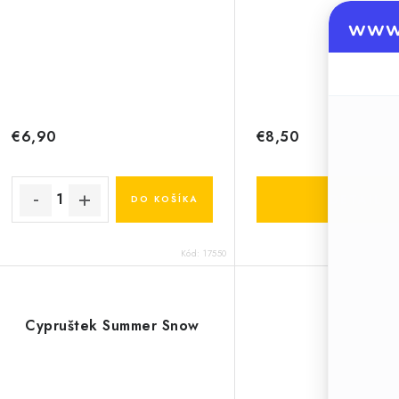
www.
€6,90
€8,50
DETAIL
DO KOŠÍKA
Kód:
17550
Cypruštek Summer Snow