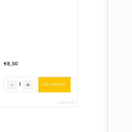
€8,50
DO KOŠÍKA
Kód:
17556
O