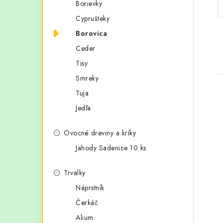
Borievky
p
r
Cyprušteky
a
i
Borovica
e
n
Ceder
e
Tisy
Smreky
l
Tuja
Jedľa
Ovocné dreviny a kríky
i
Jahody Sadenice 10 ks
Trvalky
Náprstník
Čerkáč
Alium