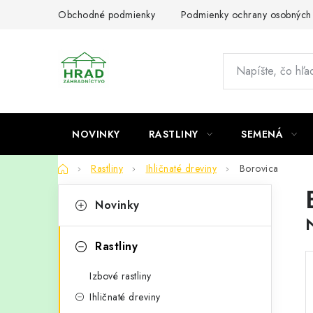
Prejsť
Obchodné podmienky
Podmienky ochrany osobných
na
obsah
NOVINKY
RASTLINY
SEMENÁ
Domov
Rastliny
Ihličnaté dreviny
Borovica
B
K
Preskočiť
Novinky
kategórie
a
o
t
č
Rastliny
e
n
Izbové rastliny
g
ý
Ihličnaté dreviny
ó