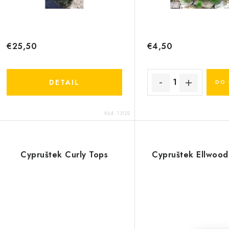
o
o
d
d
u
u
€25,50
€4,50
k
k
t
DETAIL
DO 
o
o
Kód:
13122
v
v
Cypruštek Curly Tops
Cypruštek Ellwood