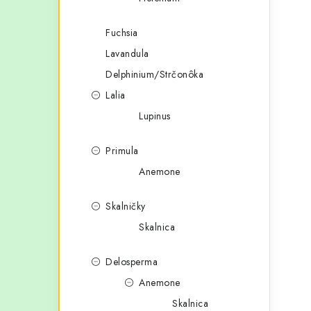
Fuchsia
Lavandula
i
Delphinium/Strčonôka
Lalia
Lupinus
Primula
Anemone
Skalničky
Skalnica
Delosperma
Anemone
Skalnica