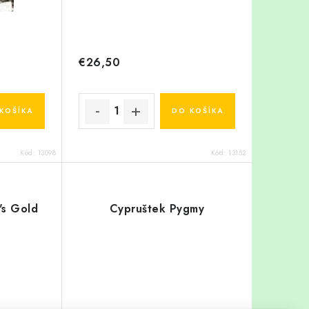
€26,50
KOŠÍKA
DO KOŠÍKA
Kód:
13098
Kód:
13152
's Gold
Cypruštek Pygmy