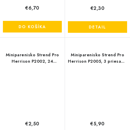
€6,70
€2,30
DO KOŠÍKA
DETAIL
Miniparenisko Strend Pro
Miniparenisko Strend Pro
Herrison P2002, 24
Herrison P2005, 3 priesady,
priesad, 36x22x13 cm
57x24,5x13,5 cm
€2,50
€5,90