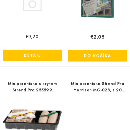
k
d
OBCHODNÉ PODMIENKY
t
u
o
k
KONTAKTY
v
t
o
€7,70
€2,05
Obchodné podmienky
Podmienky ochrany osobných údajov
v
DETAIL
DO KOŠÍKA
Miniparenisko s krytom
Miniparenisko Strend Pro
Strend Pro 255599
Herrison MG-028, s 20
20x14,5x6 cm
kokosovými peletami ,
55x16x7 cm