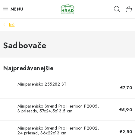
Prejsť
Hľad
www.zahradnictvohrad.sk - Chat
na
obsah
Iné
NOVINKY
RASTLINY
Sadbovače
SEMENÁ
Najpredávanejšie
ZEMIAKY SADBOVÉ
Miniparenisko 255282 ST
€7,70
HNOJIVÁ A ZEMINY
CHÉMIA
Miniparenisko Strend Pro Herrison P2005,
€5,90
3 priesady, 57x24,5x13,5 cm
ČREPNÍKY
Miniparenisko Strend Pro Herrison P2002,
€2,50
24 priesad, 36x22x13 cm