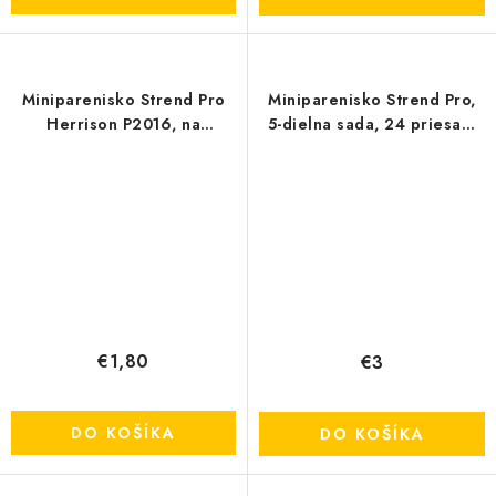
Miniparenisko Strend Pro
Miniparenisko Strend Pro,
Herrison P2016, na
5-dielna sada, 24 priesad,
priesady, 19,7x14x11 cm
27,5x20,5x7 cm
Send
Powered by chaterimo
€1,80
€3
DO KOŠÍKA
DO KOŠÍKA