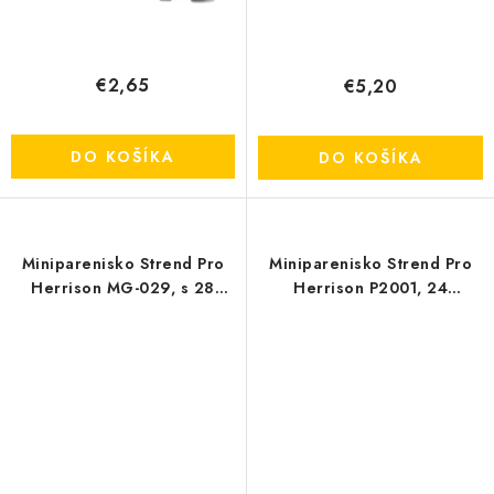
€2,65
€5,20
DO KOŠÍKA
DO KOŠÍKA
Miniparenisko Strend Pro
Miniparenisko Strend Pro
Herrison MG-029, s 28
Herrison P2001, 24
kokosovými peletami,
priesad, 38x24,5x12,5 cm
36x22x7 cm