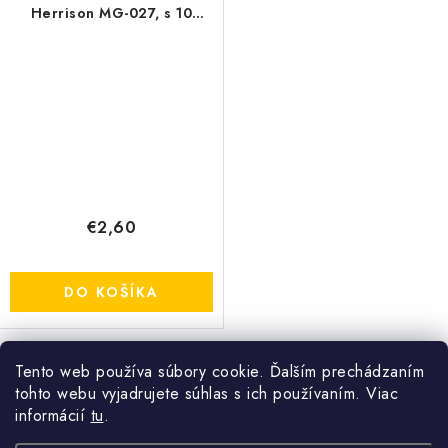
Herrison MG-027, s 10
kokosovými tabletami ,
26x12,5x4 cm
€2,60
DO KOŠÍKA
Tento web používa súbory cookie. Ďalším prechádzaním
O
tohto webu vyjadrujete súhlas s ich používaním. Viac
v
informácií
tu
.
l