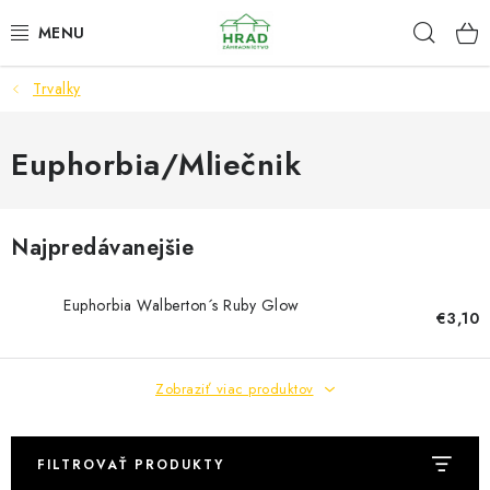
Prejsť
Hľad
www.zahradnictvohrad.sk - Chat
na
obsah
Trvalky
NOVINKY
RASTLINY
Euphorbia/Mliečnik
SEMENÁ
Najpredávanejšie
ZEMIAKY SADBOVÉ
Euphorbia Walberton´s Ruby Glow
€3,10
HNOJIVÁ A ZEMINY
CHÉMIA
Zobraziť viac produktov
ČREPNÍKY
FILTROVAŤ PRODUKTY