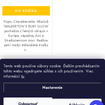
Send
OBCHODNÉ PODMIENKY
Powered by chaterimo
DO KOŠÍKA
KONTAKTY
Popis. Charakteristika: Mliečnik
´WALBERTON´S RUBY GLOW´
Obchodné podmienky
Podmienky ochrany osobných údajov
pochádza z lesných okrajov v
Európe, západnej Ázii a
Stredozemnom mori. Rastlina
patrí medzi stálezelené trvalky
s...
Tento web používa súbory cookie. Ďalším prechádzaním
O
tohto webu vyjadrujete súhlas s ich používaním. Viac
v
informácií
tu
.
l
Z
á
Nastavenie
+421 910 563 991
Kontakt
á
d
p
a
Odmietnuť