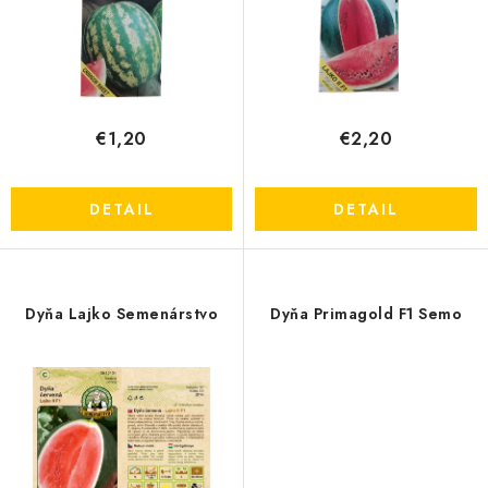
k
d
OBCHODNÉ PODMIENKY
t
u
o
k
KONTAKTY
v
t
o
€1,20
€2,20
Obchodné podmienky
Podmienky ochrany osobných údajov
v
DETAIL
DETAIL
Dyňa Lajko Semenárstvo
Dyňa Primagold F1 Semo