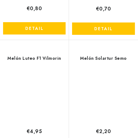
€0,80
€0,70
DETAIL
DETAIL
Melón Luteo F1 Vilmorin
Melón Solartur Semo
Send
Powered by chaterimo
€4,95
€2,20