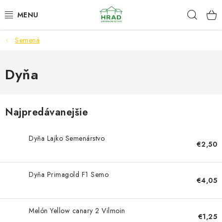
Prejsť
Hľad
www.zahradnictvohrad.sk - Chat
na
obsah
Semená
NOVINKY
RASTLINY
Dyňa
SEMENÁ
Najpredávanejšie
ZEMIAKY SADBOVÉ
Dyňa Lajko Semenárstvo
€2,50
HNOJIVÁ A ZEMINY
CHÉMIA
Dyňa Primagold F1 Semo
€4,05
ČREPNÍKY
Melón Yellow canary 2 Vilmoin
€1,25