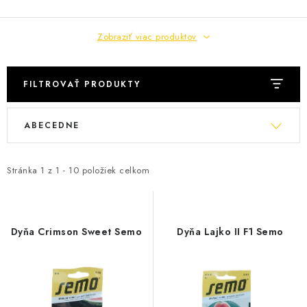
KRMIVÁ
INÉ
Zobraziť viac produktov
ARANŽMÁNY
FILTROVAŤ PRODUKTY
ZÁHRADA
V
R
ABECEDNE
ý
a
NÁRADIE V AKCII
p
d
i
e
Stránka
1
z
1
-
10
položiek celkom
DEKORÁCIE
s
n
p
i
TRÁVA ZÁHRADNÁ
r
e
Dyňa Crimson Sweet Semo
Dyňa Lajko II F1 Semo
o
p
AI ZÁHRADNÍK
d
r
u
o
PORADŇA