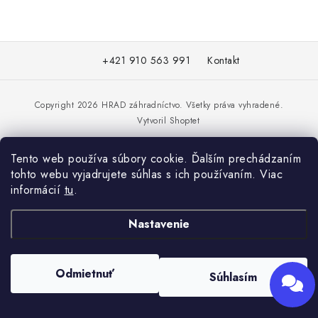
KRMIVÁ
INÉ
Z
+421 910 563 991
Kontakt
á
Send
ARANŽMÁNY
p
Powered by chaterimo
ä
Copyright 2026
HRAD záhradníctvo
. Všetky práva vyhradené.
ZÁHRADA
Vytvoril Shoptet
t
i
NÁRADIE V AKCII
Tento web používa súbory cookie. Ďalším prechádzaním
e
tohto webu vyjadrujete súhlas s ich používaním. Viac
DEKORÁCIE
informácií
tu
.
TRÁVA ZÁHRADNÁ
Nastavenie
AI ZÁHRADNÍK
Odmietnuť
Súhlasím
PORADŇA