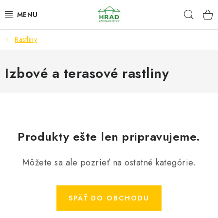
Prejsť
Hľad
www.zahradnictvohrad.sk - Chat
na
obsah
Rastliny
NOVINKY
RASTLINY
Izbové a terasové rastliny
SEMENÁ
ZEMIAKY SADBOVÉ
Produkty ešte len pripravujeme.
HNOJIVÁ A ZEMINY
Môžete sa ale pozrieť na ostatné kategórie.
CHÉMIA
ČREPNÍKY
SPÄŤ DO OBCHODU