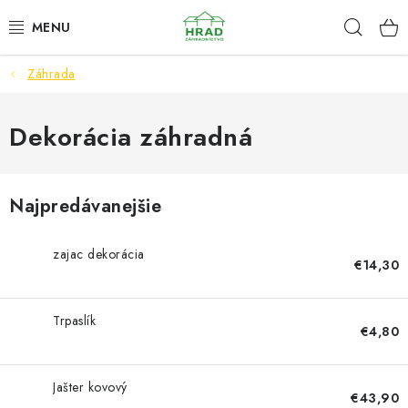
Prejsť
Hľad
www.zahradnictvohrad.sk - Chat
na
obsah
Záhrada
NOVINKY
RASTLINY
Dekorácia záhradná
SEMENÁ
Najpredávanejšie
ZEMIAKY SADBOVÉ
zajac dekorácia
€14,30
HNOJIVÁ A ZEMINY
CHÉMIA
Trpaslík
€4,80
ČREPNÍKY
Jašter kovový
€43,90