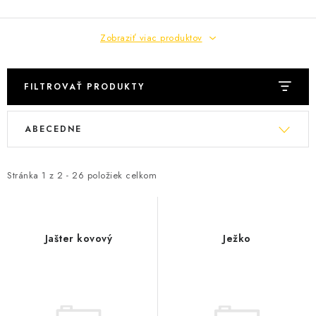
KRMIVÁ
INÉ
Zobraziť viac produktov
ARANŽMÁNY
FILTROVAŤ PRODUKTY
ZÁHRADA
V
R
ABECEDNE
ý
a
NÁRADIE V AKCII
p
d
i
e
Stránka
1
z
2
-
26
položiek celkom
DEKORÁCIE
s
n
p
i
TRÁVA ZÁHRADNÁ
r
e
Jašter kovový
Ježko
o
p
AI ZÁHRADNÍK
d
r
u
o
PORADŇA