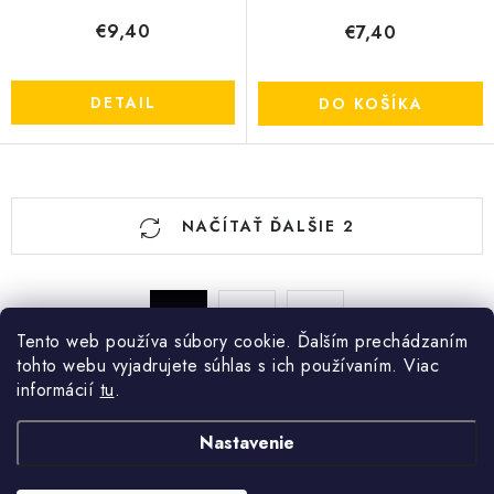
€9,40
€7,40
DETAIL
DO KOŠÍKA
O
NAČÍTAŤ ĎALŠIE 2
v
l
á
S
d
1
2
t
Tento web používa súbory cookie. Ďalším prechádzaním
a
r
tohto webu vyjadrujete súhlas s ich používaním. Viac
c
á
informácií
tu
.
n
i
k
Z
e
Nastavenie
o
+421 910 563 991
Kontakt
p
á
v