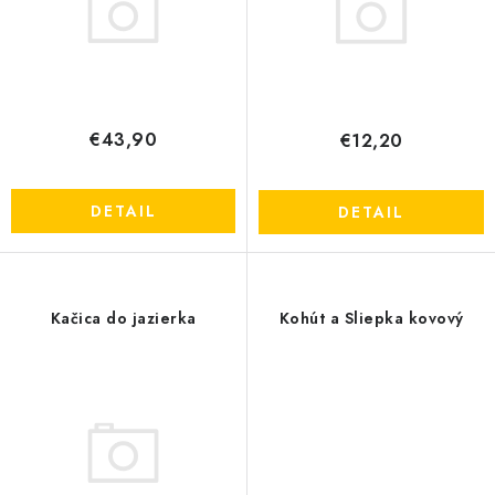
k
d
OBCHODNÉ PODMIENKY
t
u
o
k
KONTAKTY
v
t
o
€43,90
€12,20
Obchodné podmienky
Podmienky ochrany osobných údajov
v
DETAIL
DETAIL
Kačica do jazierka
Kohút a Sliepka kovový