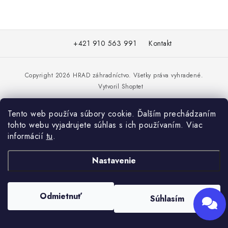
KRMIVÁ
INÉ
Z
+421 910 563 991
Kontakt
á
Send
ARANŽMÁNY
p
Powered by chaterimo
ä
Copyright 2026
HRAD záhradníctvo
. Všetky práva vyhradené.
ZÁHRADA
Vytvoril Shoptet
t
i
NÁRADIE V AKCII
Tento web používa súbory cookie. Ďalším prechádzaním
e
tohto webu vyjadrujete súhlas s ich používaním. Viac
DEKORÁCIE
informácií
tu
.
TRÁVA ZÁHRADNÁ
Nastavenie
AI ZÁHRADNÍK
Odmietnuť
Súhlasím
PORADŇA