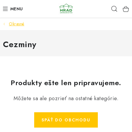
Prejsť
Hľad
www.zahradnictvohrad.sk - Chat
na
obsah
Okrasné
NOVINKY
RASTLINY
Cezminy
SEMENÁ
ZEMIAKY SADBOVÉ
Produkty ešte len pripravujeme.
HNOJIVÁ A ZEMINY
Môžete sa ale pozrieť na ostatné kategórie.
CHÉMIA
ČREPNÍKY
SPÄŤ DO OBCHODU