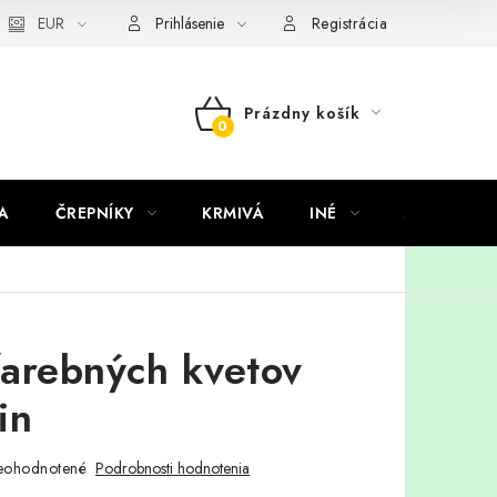
EUR
Prihlásenie
Registrácia
Prázdny košík
NÁKUPNÝ
KOŠÍK
A
ČREPNÍKY
KRMIVÁ
INÉ
ARANŽMÁ
arebných kvetov
in
eohodnotené
Podrobnosti hodnotenia