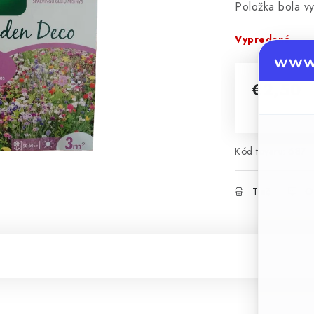
Položka bola 
Vypredané
www.
€2,50
Jednotková 
Kód tovaru:
687
Tlač
O