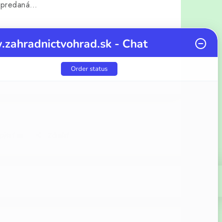
vypredaná…
zahradnictvohrad.sk - Chat
Order status
cena:
pýtať sa
Zdieľať