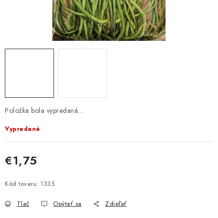
KRMIVÁ
INÉ
ARANŽMÁNY
ZÁHRADA
NÁRADIE V AKCII
Položka bola vypredaná…
DEKORÁCIE
Vypredané
TRÁVA ZÁHRADNÁ
€1,75
Jednotková cena:
AI ZÁHRADNÍK
Kód tovaru:
1335
Send
PORADŇA
Tlač
Opýtať sa
Zdieľať
Powered by chaterimo