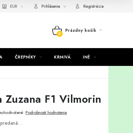
EUR
Prihlásenie
Registrácia
Prázdny košík
NÁKUPNÝ
KOŠÍK
A
ČREPNÍKY
KRMIVÁ
INÉ
ARANŽMÁ
 Zuzana F1 Vilmorin
eohodnotené
Podrobnosti hodnotenia
vypredaná…