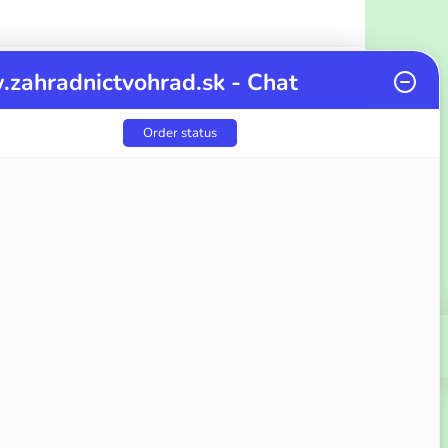
zahradnictvohrad.sk - Chat
cena:
Order status
pýtať sa
Zdieľať
né parametre