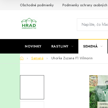
Prejsť
Obchodné podmienky
Podmienky ochrany osobných
na
obsah
NOVINKY
RASTLINY
SEMENÁ
Domov
Semená
Uhorka Zuzana F1 Vilmorin