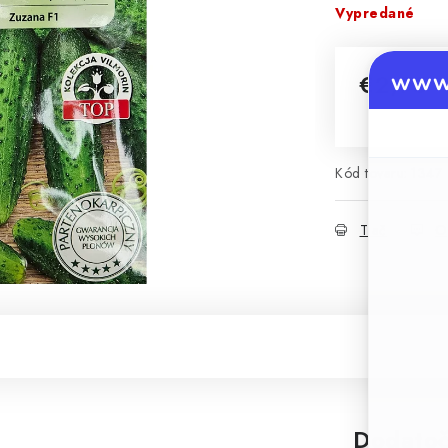
Vypredané
www.
€2,75
Jednotková 
Kód tovaru:
1347
Tlač
O
Dodatoč