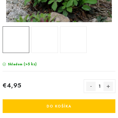
KRMIVÁ
INÉ
ARANŽMÁNY
ZÁHRADA
NÁRADIE V AKCII
(>5 ks)
Skladom
DEKORÁCIE
TRÁVA ZÁHRADNÁ
€4,95
Jednotková cena:
AI ZÁHRADNÍK
DO KOŠÍKA
PORADŇA