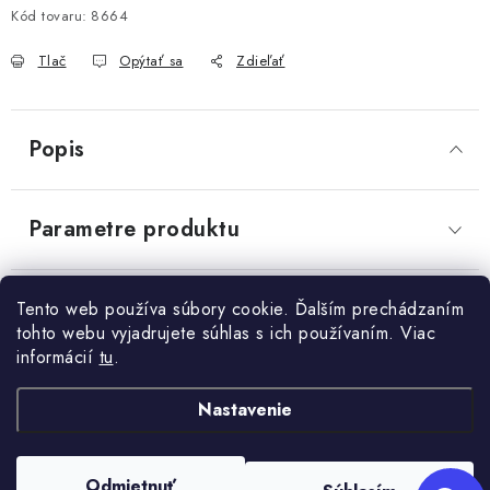
Send
Kód tovaru:
8664
OBCHODNÉ PODMIENKY
Powered by chaterimo
Tlač
Opýtať sa
Zdieľať
KONTAKTY
Obchodné podmienky
Podmienky ochrany osobných údajov
Popis
Parametre produktu
Diskusia
Tento web používa súbory cookie. Ďalším prechádzaním
tohto webu vyjadrujete súhlas s ich používaním. Viac
informácií
tu
.
Z
Nastavenie
+421 910 563 991
Kontakt
á
p
Odmietnuť