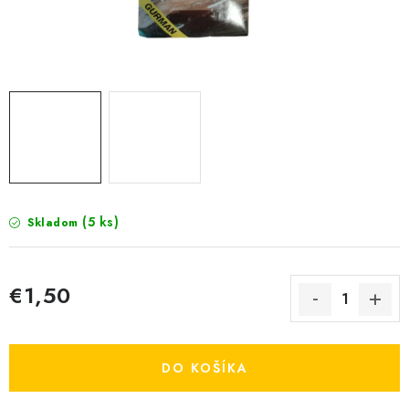
KRMIVÁ
INÉ
ARANŽMÁNY
ZÁHRADA
NÁRADIE V AKCII
(5 ks)
Skladom
DEKORÁCIE
TRÁVA ZÁHRADNÁ
€1,50
Jednotková cena:
AI ZÁHRADNÍK
DO KOŠÍKA
PORADŇA