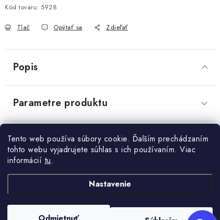
Send
Kód tovaru:
5928
OBCHODNÉ PODMIENKY
Powered by chaterimo
Tlač
Opýtať sa
Zdieľať
KONTAKTY
Obchodné podmienky
Podmienky ochrany osobných údajov
Popis
Parametre produktu
Diskusia
Tento web používa súbory cookie. Ďalším prechádzaním
tohto webu vyjadrujete súhlas s ich používaním. Viac
informácií
tu
.
Z
Nastavenie
+421 910 563 991
Kontakt
á
p
Odmietnuť