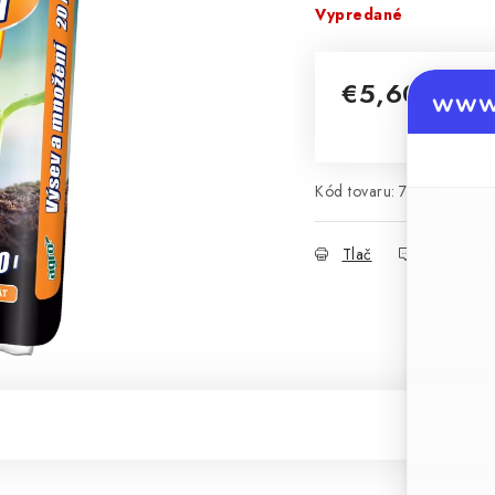
Vypredané
€5,60
www.
Jednotková cena:
Kód tovaru:
7326
Tlač
Opýtať sa