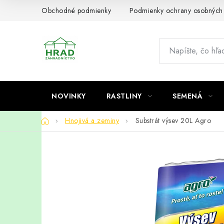
Prejsť
Obchodné podmienky
Podmienky ochrany osobných
na
obsah
NOVINKY
RASTLINY
SEMENÁ
Domov
Hnojivá a zeminy
Substrát výsev 20L Agro