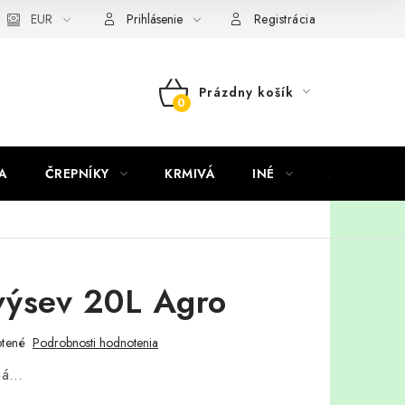
EUR
Prihlásenie
Registrácia
Prázdny košík
NÁKUPNÝ
KOŠÍK
A
ČREPNÍKY
KRMIVÁ
INÉ
ARANŽMÁ
výsev 20L Agro
tené
Podrobnosti hodnotenia
aná…