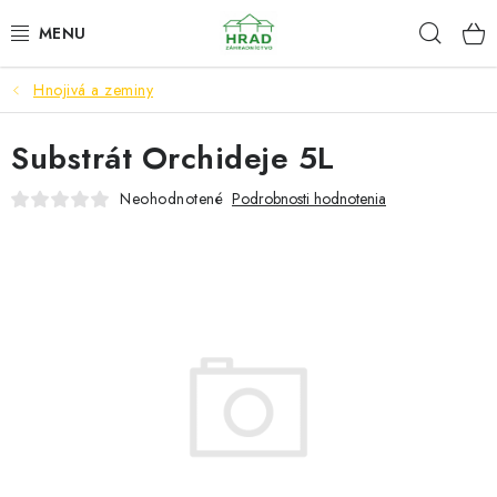
Prejsť
Hľad
www.zahradnictvohrad.sk - Chat
na
obsah
Hnojivá a zeminy
NOVINKY
Substrát Orchideje 5L
RASTLINY
Neohodnotené
Podrobnosti hodnotenia
SEMENÁ
ZEMIAKY SADBOVÉ
HNOJIVÁ A ZEMINY
CHÉMIA
ČREPNÍKY