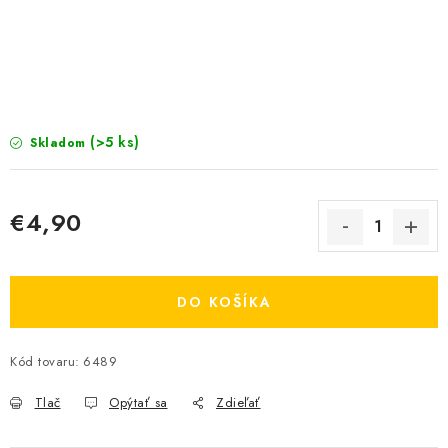
KRMIVÁ
INÉ
ARANŽMÁNY
(>5 ks)
Skladom
ZÁHRADA
NÁRADIE V AKCII
€4,90
Jednotková cena:
DEKORÁCIE
DO KOŠÍKA
TRÁVA ZÁHRADNÁ
Kód tovaru:
6489
AI ZÁHRADNÍK
Send
Tlač
Opýtať sa
Zdieľať
PORADŇA
Powered by chaterimo