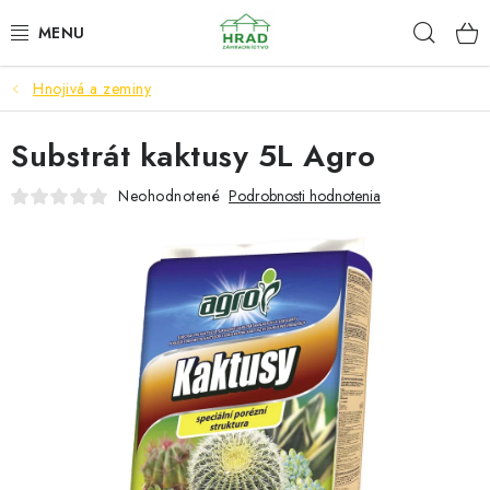
Prejsť
Hľad
www.zahradnictvohrad.sk - Chat
na
obsah
Hnojivá a zeminy
NOVINKY
Substrát kaktusy 5L Agro
RASTLINY
Neohodnotené
Podrobnosti hodnotenia
SEMENÁ
ZEMIAKY SADBOVÉ
HNOJIVÁ A ZEMINY
CHÉMIA
ČREPNÍKY