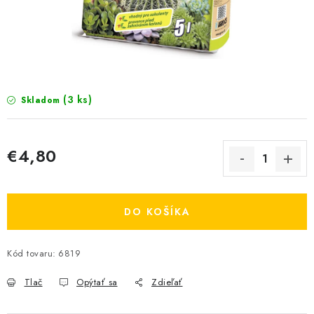
KRMIVÁ
INÉ
ARANŽMÁNY
(3 ks)
Skladom
ZÁHRADA
NÁRADIE V AKCII
€4,80
Jednotková cena:
DEKORÁCIE
DO KOŠÍKA
TRÁVA ZÁHRADNÁ
Kód tovaru:
6819
AI ZÁHRADNÍK
Send
Tlač
Opýtať sa
Zdieľať
PORADŇA
Powered by chaterimo