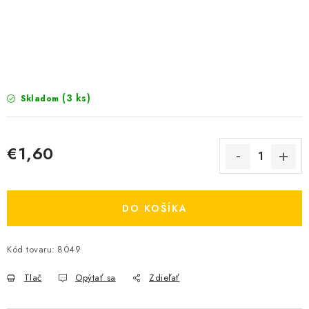
KRMIVÁ
INÉ
ARANŽMÁNY
(3 ks)
Skladom
ZÁHRADA
NÁRADIE V AKCII
€1,60
Jednotková cena:
DEKORÁCIE
DO KOŠÍKA
TRÁVA ZÁHRADNÁ
Kód tovaru:
8049
AI ZÁHRADNÍK
Send
Tlač
Opýtať sa
Zdieľať
PORADŇA
Powered by chaterimo