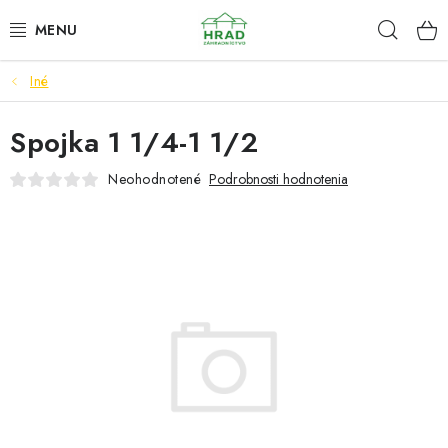
Prejsť
Hľad
www.zahradnictvohrad.sk - Chat
na
obsah
Iné
NOVINKY
Spojka 1 1/4-1 1/2
RASTLINY
Neohodnotené
Podrobnosti hodnotenia
SEMENÁ
ZEMIAKY SADBOVÉ
HNOJIVÁ A ZEMINY
CHÉMIA
ČREPNÍKY