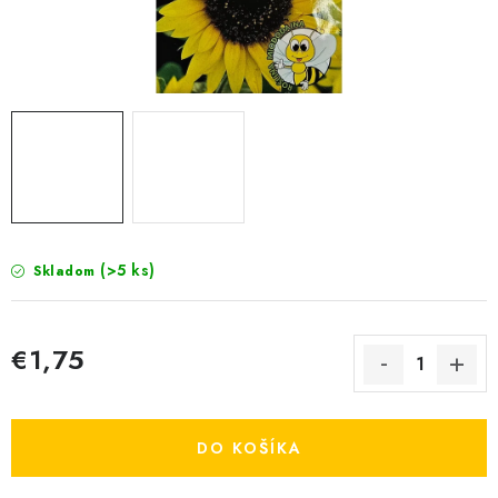
KRMIVÁ
INÉ
ARANŽMÁNY
ZÁHRADA
NÁRADIE V AKCII
(>5 ks)
Skladom
DEKORÁCIE
TRÁVA ZÁHRADNÁ
€1,75
Jednotková cena:
AI ZÁHRADNÍK
DO KOŠÍKA
PORADŇA