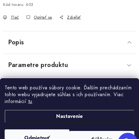
Send
Kód tovaru:
603
OBCHODNÉ PODMIENKY
Powered by chaterimo
Tlač
Opýtať sa
Zdieľať
KONTAKTY
Obchodné podmienky
Podmienky ochrany osobných údajov
Popis
Parametre produktu
Diskusia
Tento web používa súbory cookie. Ďalším prechádzaním
tohto webu vyjadrujete súhlas s ich používaním. Viac
informácií
tu
.
Z
Nastavenie
+421 910 563 991
Kontakt
á
p
Odmietnuť