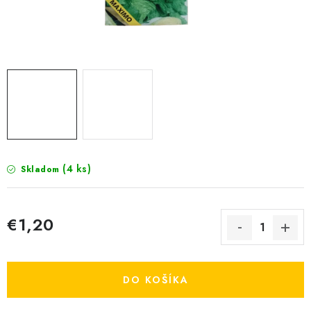
KRMIVÁ
INÉ
ARANŽMÁNY
ZÁHRADA
NÁRADIE V AKCII
(4 ks)
Skladom
DEKORÁCIE
TRÁVA ZÁHRADNÁ
€1,20
Jednotková cena:
AI ZÁHRADNÍK
DO KOŠÍKA
PORADŇA