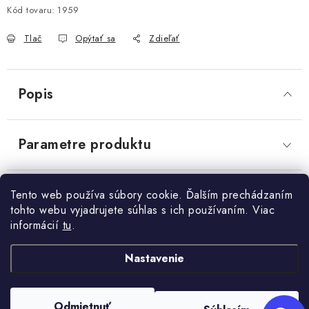
Send
Kód tovaru:
1959
OBCHODNÉ PODMIENKY
Powered by chaterimo
Tlač
Opýtať sa
Zdieľať
KONTAKTY
Obchodné podmienky
Podmienky ochrany osobných údajov
Popis
Parametre produktu
Diskusia
Tento web používa súbory cookie. Ďalším prechádzaním
tohto webu vyjadrujete súhlas s ich používaním. Viac
informácií
tu
.
Z
Nastavenie
+421 910 563 991
Kontakt
á
p
Odmietnuť