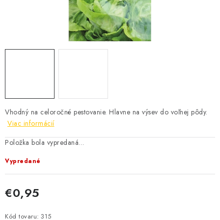
KRMIVÁ
INÉ
ARANŽMÁNY
ZÁHRADA
NÁRADIE V AKCII
Vhodný na celoročné pestovanie. Hlavne na výsev do voľnej pôdy.
Viac informácií
DEKORÁCIE
Položka bola vypredaná…
TRÁVA ZÁHRADNÁ
Vypredané
AI ZÁHRADNÍK
€0,95
Jednotková cena:
PORADŇA
Send
Kód tovaru:
315