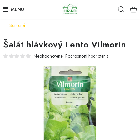
Prejsť
Hľad
www.zahradnictvohrad.sk - Chat
na
obsah
Semená
NOVINKY
Šalát hlávkový Lento Vilmorin
RASTLINY
Neohodnotené
Podrobnosti hodnotenia
SEMENÁ
ZEMIAKY SADBOVÉ
HNOJIVÁ A ZEMINY
CHÉMIA
ČREPNÍKY