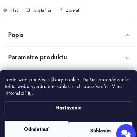
OBCHODNÉ PODMIENKY
Powered by chaterimo
Tlač
Opýtať sa
Zdieľať
KONTAKTY
Popis
Obchodné podmienky
Podmienky ochrany osobných údajov
Parametre produktu
Diskusia
Tento web používa súbory cookie. Ďalším prechádzaním
tohto webu vyjadrujete súhlas s ich používaním. Viac
informácií
tu
.
Z
Nastavenie
+421 910 563 991
Kontakt
á
p
Odmietnuť
Súhlasím
ä
Copyright 2026
HRAD záhradníctvo
. Všetky práva vyhradené.