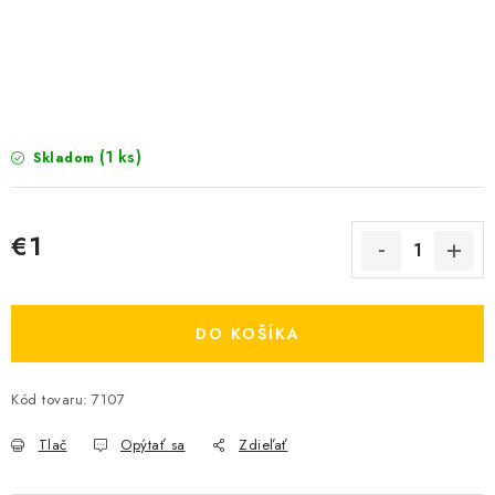
KRMIVÁ
INÉ
ARANŽMÁNY
(1 ks)
Skladom
ZÁHRADA
NÁRADIE V AKCII
€1
Jednotková cena:
DEKORÁCIE
DO KOŠÍKA
TRÁVA ZÁHRADNÁ
Kód tovaru:
7107
AI ZÁHRADNÍK
Send
Tlač
Opýtať sa
Zdieľať
PORADŇA
Powered by chaterimo