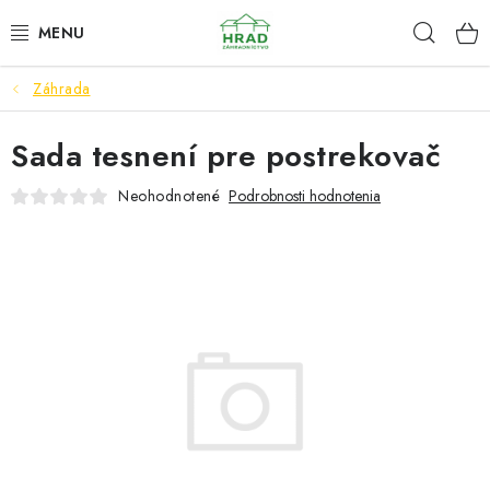
Prejsť
Hľad
www.zahradnictvohrad.sk - Chat
na
obsah
Záhrada
NOVINKY
Sada tesnení pre postrekovač
RASTLINY
Neohodnotené
Podrobnosti hodnotenia
SEMENÁ
ZEMIAKY SADBOVÉ
HNOJIVÁ A ZEMINY
CHÉMIA
ČREPNÍKY