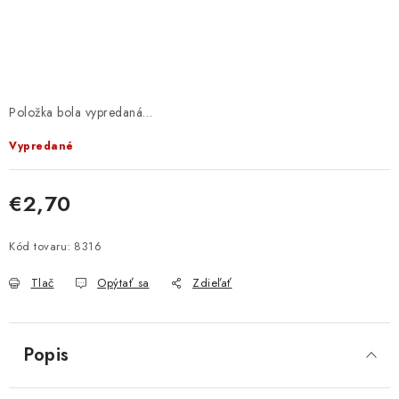
KRMIVÁ
INÉ
ARANŽMÁNY
Položka bola vypredaná…
ZÁHRADA
Vypredané
NÁRADIE V AKCII
€2,70
Jednotková cena:
DEKORÁCIE
Kód tovaru:
8316
TRÁVA ZÁHRADNÁ
Tlač
Opýtať sa
Zdieľať
Send
Powered by chaterimo
AI ZÁHRADNÍK
Popis
PORADŇA