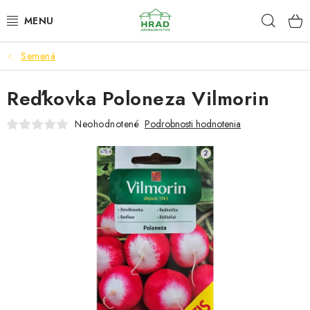
Prejsť
Hľad
www.zahradnictvohrad.sk - Chat
na
obsah
Semená
NOVINKY
Reďkovka Poloneza Vilmorin
RASTLINY
Neohodnotené
Podrobnosti hodnotenia
SEMENÁ
ZEMIAKY SADBOVÉ
HNOJIVÁ A ZEMINY
CHÉMIA
ČREPNÍKY