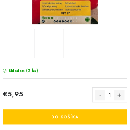
KRMIVÁ
INÉ
ARANŽMÁNY
ZÁHRADA
NÁRADIE V AKCII
(2 ks)
Skladom
DEKORÁCIE
TRÁVA ZÁHRADNÁ
€5,95
Jednotková cena:
AI ZÁHRADNÍK
DO KOŠÍKA
PORADŇA