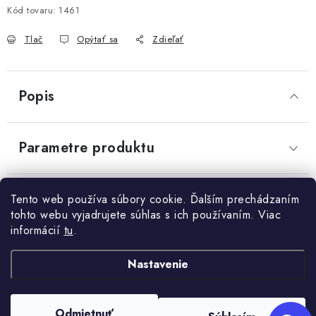
Send
Kód tovaru:
1461
OBCHODNÉ PODMIENKY
Powered by chaterimo
Tlač
Opýtať sa
Zdieľať
KONTAKTY
Obchodné podmienky
Podmienky ochrany osobných údajov
Popis
Parametre produktu
Diskusia
Tento web používa súbory cookie. Ďalším prechádzaním
tohto webu vyjadrujete súhlas s ich používaním. Viac
informácií
tu
.
Z
Nastavenie
+421 910 563 991
Kontakt
á
p
Odmietnuť