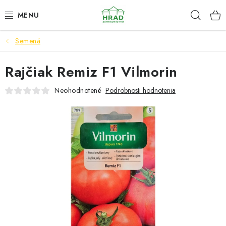
Prejsť
Hľad
www.zahradnictvohrad.sk - Chat
na
obsah
Semená
NOVINKY
Rajčiak Remiz F1 Vilmorin
RASTLINY
Neohodnotené
Podrobnosti hodnotenia
SEMENÁ
ZEMIAKY SADBOVÉ
HNOJIVÁ A ZEMINY
CHÉMIA
ČREPNÍKY