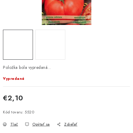
KRMIVÁ
INÉ
ARANŽMÁNY
ZÁHRADA
NÁRADIE V AKCII
Položka bola vypredaná…
DEKORÁCIE
Vypredané
TRÁVA ZÁHRADNÁ
€2,10
Jednotková cena:
AI ZÁHRADNÍK
Kód tovaru:
5520
Send
PORADŇA
Tlač
Opýtať sa
Zdieľať
Powered by chaterimo