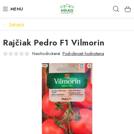
Prejsť
Hľad
www.zahradnictvohrad.sk - Chat
na
obsah
Semená
NOVINKY
Rajčiak Pedro F1 Vilmorin
RASTLINY
Neohodnotené
Podrobnosti hodnotenia
SEMENÁ
ZEMIAKY SADBOVÉ
HNOJIVÁ A ZEMINY
CHÉMIA
ČREPNÍKY