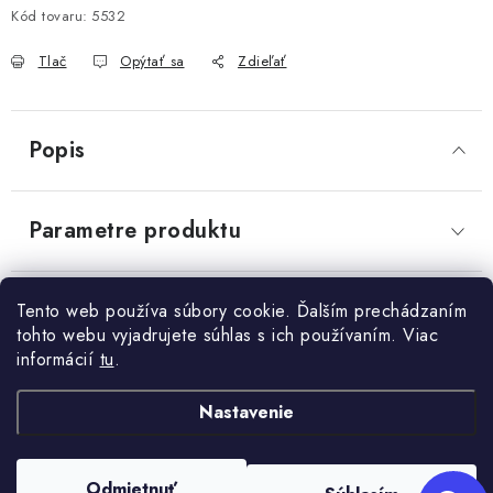
Send
Kód tovaru:
5532
OBCHODNÉ PODMIENKY
Powered by chaterimo
Tlač
Opýtať sa
Zdieľať
KONTAKTY
Obchodné podmienky
Podmienky ochrany osobných údajov
Popis
Parametre produktu
Diskusia
Tento web používa súbory cookie. Ďalším prechádzaním
tohto webu vyjadrujete súhlas s ich používaním. Viac
informácií
tu
.
Z
Nastavenie
+421 910 563 991
Kontakt
á
p
Odmietnuť