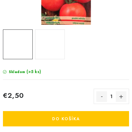
KRMIVÁ
INÉ
ARANŽMÁNY
ZÁHRADA
NÁRADIE V AKCII
(>5 ks)
Skladom
DEKORÁCIE
TRÁVA ZÁHRADNÁ
€2,50
Jednotková cena:
AI ZÁHRADNÍK
DO KOŠÍKA
PORADŇA