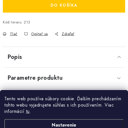
DO KOŠÍKA
OBCHODNÉ PODMIENKY
Send
KONTAKTY
Kód tovaru:
213
Powered by chaterimo
Tlač
Opýtať sa
Zdieľať
Obchodné podmienky
Podmienky ochrany osobných údajov
Popis
Parametre produktu
Diskusia
Tento web používa súbory cookie. Ďalším prechádzaním
tohto webu vyjadrujete súhlas s ich používaním. Viac
informácií
tu
.
Z
Nastavenie