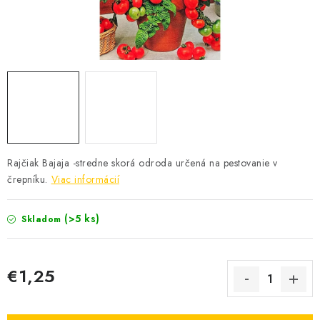
KRMIVÁ
INÉ
ARANŽMÁNY
ZÁHRADA
NÁRADIE V AKCII
Rajčiak Bajaja -stredne skorá odroda určená na pestovanie v
črepníku.
Viac informácií
DEKORÁCIE
(>5 ks)
Skladom
TRÁVA ZÁHRADNÁ
AI ZÁHRADNÍK
€1,25
Jednotková cena:
PORADŇA