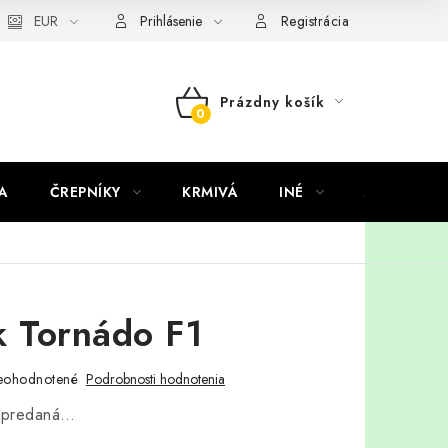
EUR
Prihlásenie
Registrácia
Prázdny košík
NÁKUPNÝ
KOŠÍK
A
ČREPNÍKY
KRMIVÁ
INÉ
ARANŽMÁ
k Tornádo F1
eohodnotené
Podrobnosti hodnotenia
vypredaná…