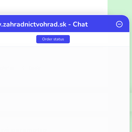
zahradnictvohrad.sk - Chat
cena:
Order status
pýtať sa
Zdieľať
né parametre