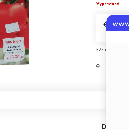
Vypredané
www.
€1,95
Jednotková 
Kód tovaru:
1170
Tlač
O
Dodatoč