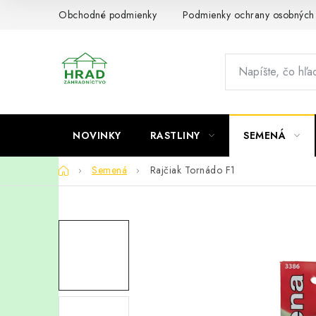
Prejsť
Obchodné podmienky
Podmienky ochrany osobných
na
obsah
NOVINKY
RASTLINY
SEMENÁ
Domov
Semená
Rajčiak Tornádo F1