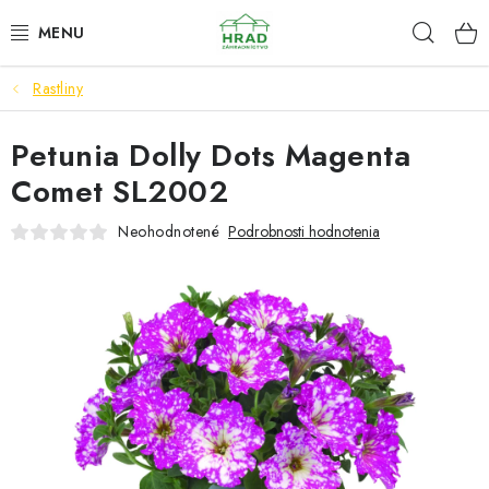
Prejsť
Hľad
www.zahradnictvohrad.sk - Chat
na
obsah
Rastliny
NOVINKY
Petunia Dolly Dots Magenta
RASTLINY
Comet SL2002
SEMENÁ
Neohodnotené
Podrobnosti hodnotenia
ZEMIAKY SADBOVÉ
HNOJIVÁ A ZEMINY
CHÉMIA
ČREPNÍKY