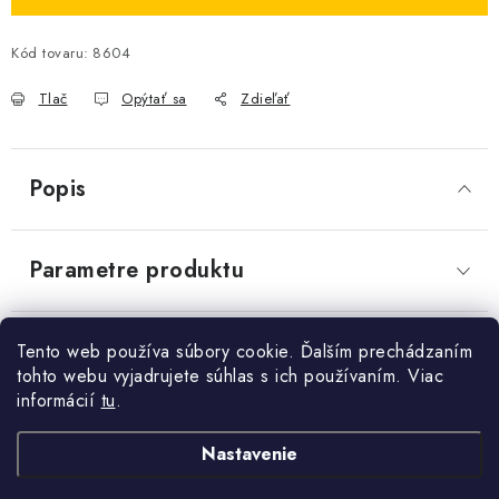
OBCHODNÉ PODMIENKY
Send
Kód tovaru:
8604
Powered by chaterimo
KONTAKTY
Tlač
Opýtať sa
Zdieľať
Obchodné podmienky
Podmienky ochrany osobných údajov
Popis
Parametre produktu
Diskusia
Tento web používa súbory cookie. Ďalším prechádzaním
tohto webu vyjadrujete súhlas s ich používaním. Viac
informácií
tu
.
Z
Nastavenie
+421 910 563 991
Kontakt
á