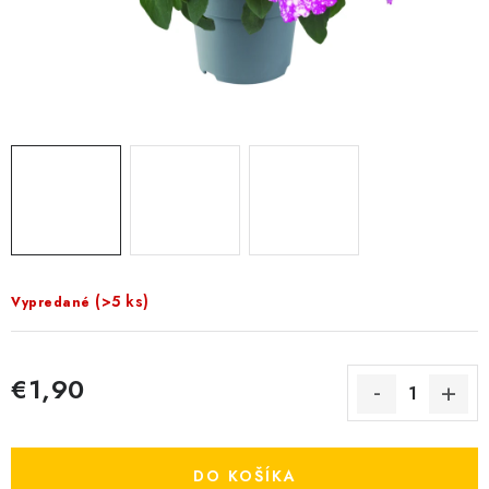
KRMIVÁ
INÉ
ARANŽMÁNY
ZÁHRADA
NÁRADIE V AKCII
DEKORÁCIE
(>5 ks)
Vypredané
TRÁVA ZÁHRADNÁ
€1,90
AI ZÁHRADNÍK
Jednotková cena:
PORADŇA
DO KOŠÍKA