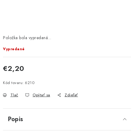
KRMIVÁ
INÉ
ARANŽMÁNY
Položka bola vypredaná…
ZÁHRADA
Vypredané
NÁRADIE V AKCII
€2,20
Jednotková cena:
DEKORÁCIE
Kód tovaru:
6210
TRÁVA ZÁHRADNÁ
Tlač
Opýtať sa
Zdieľať
Send
Powered by chaterimo
AI ZÁHRADNÍK
Popis
PORADŇA