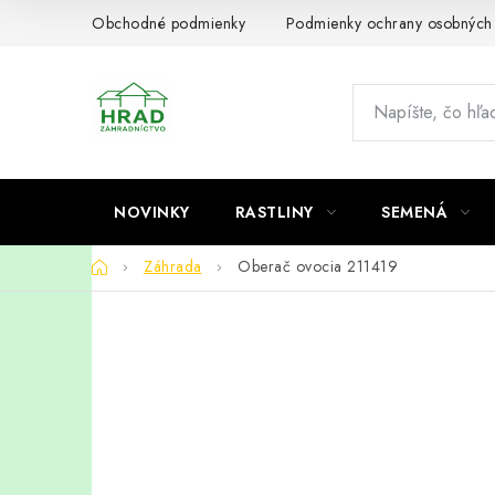
Prejsť
Obchodné podmienky
Podmienky ochrany osobných
na
obsah
NOVINKY
RASTLINY
SEMENÁ
Domov
Záhrada
Oberač ovocia 211419