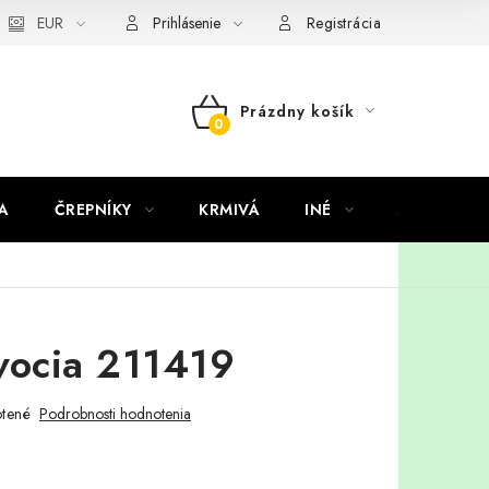
EUR
Prihlásenie
Registrácia
Prázdny košík
NÁKUPNÝ
KOŠÍK
A
ČREPNÍKY
KRMIVÁ
INÉ
ARANŽMÁ
vocia 211419
tené
Podrobnosti hodnotenia