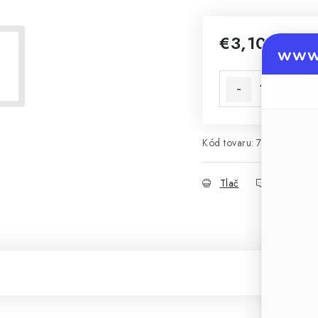
€3,10
www.
Jednotková cena:
Kód tovaru:
7638
Tlač
Opýtať sa