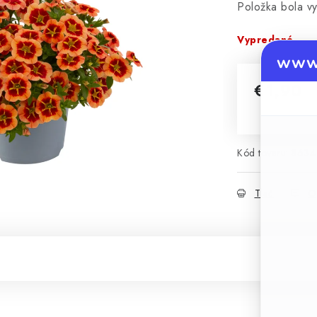
Položka bola 
Vypredané
www.
€1,90
Jednotková 
Kód tovaru:
8634
Tlač
O