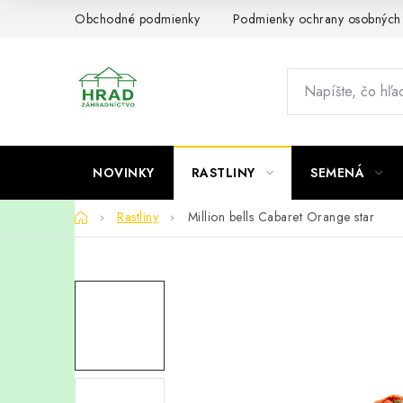
Prejsť
Obchodné podmienky
Podmienky ochrany osobných
na
obsah
NOVINKY
RASTLINY
SEMENÁ
Domov
Rastliny
Million bells Cabaret Orange star