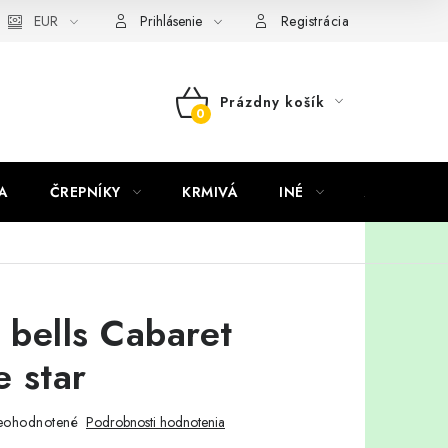
EUR
Prihlásenie
Registrácia
Prázdny košík
NÁKUPNÝ
KOŠÍK
A
ČREPNÍKY
KRMIVÁ
INÉ
ARANŽMÁ
n bells Cabaret
 star
eohodnotené
Podrobnosti hodnotenia