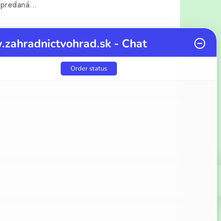
vypredaná…
zahradnictvohrad.sk - Chat
Order status
cena:
pýtať sa
Zdieľať