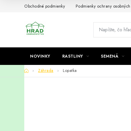
Prejsť
Obchodné podmienky
Podmienky ochrany osobných
na
obsah
NOVINKY
RASTLINY
SEMENÁ
Domov
Záhrada
Lopatka