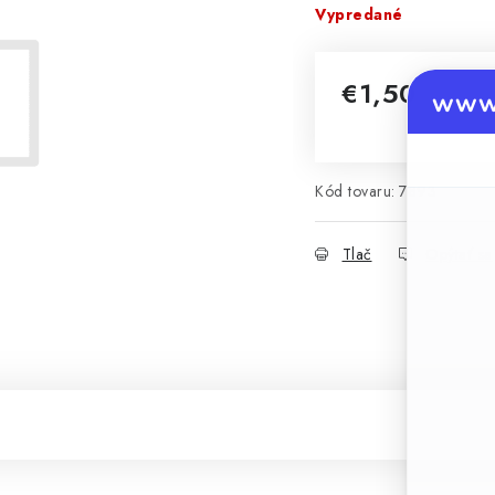
Vypredané
€1,50
www.
Jednotková cena:
Kód tovaru:
7893
Tlač
Opýtať sa