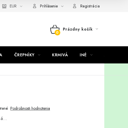
EUR
Prihlásenie
Registrácia
Prázdny košík
NÁKUPNÝ
KOŠÍK
A
ČREPNÍKY
KRMIVÁ
INÉ
ARANŽMÁ
tené
Podrobnosti hodnotenia
aná…