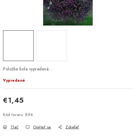
KRMIVÁ
INÉ
ARANŽMÁNY
ZÁHRADA
NÁRADIE V AKCII
Položka bola vypredaná…
DEKORÁCIE
Vypredané
TRÁVA ZÁHRADNÁ
€1,45
Jednotková cena:
AI ZÁHRADNÍK
Kód tovaru:
894
Send
PORADŇA
Tlač
Opýtať sa
Zdieľať
Powered by chaterimo