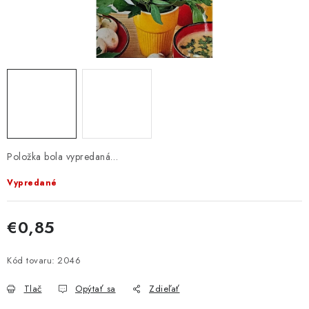
KRMIVÁ
INÉ
ARANŽMÁNY
ZÁHRADA
NÁRADIE V AKCII
Položka bola vypredaná…
DEKORÁCIE
Vypredané
TRÁVA ZÁHRADNÁ
€0,85
Jednotková cena:
AI ZÁHRADNÍK
Kód tovaru:
2046
Send
PORADŇA
Tlač
Opýtať sa
Zdieľať
Powered by chaterimo