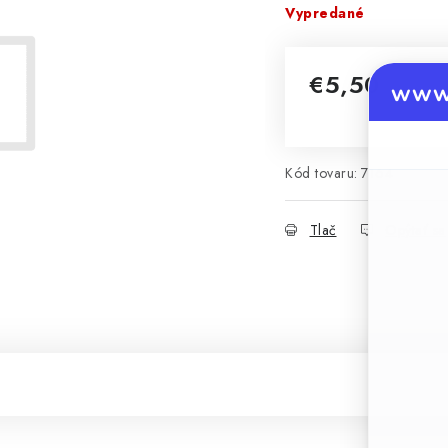
Vypredané
€5,50
www.
Jednotková cena:
Kód tovaru:
7164
Tlač
Opýtať sa