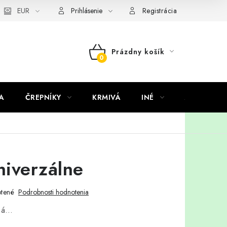
EUR
Prihlásenie
Registrácia
Prázdny košík
NÁKUPNÝ
KOŠÍK
A
ČREPNÍKY
KRMIVÁ
INÉ
ARANŽMÁ
niverzálne
tené
Podrobnosti hodnotenia
aná…