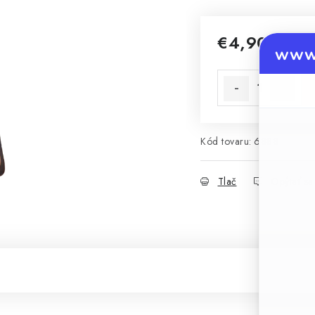
€4,90
www.
Jednotková cena:
Kód tovaru:
6888
Tlač
Opýtať sa