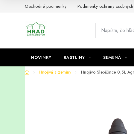
Prejsť
Obchodné podmienky
Podmienky ochrany osobných
na
obsah
NOVINKY
RASTLINY
SEMENÁ
Domov
Hnojivá a zeminy
Hnojivo Slepičince 0,5L Ag