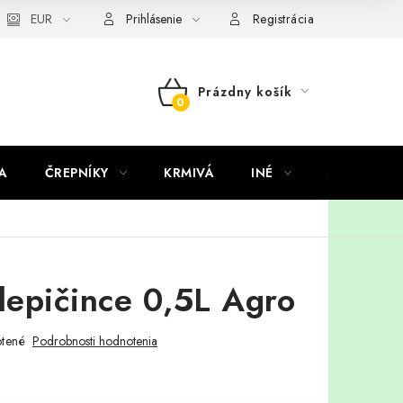
EUR
Prihlásenie
Registrácia
Prázdny košík
NÁKUPNÝ
KOŠÍK
A
ČREPNÍKY
KRMIVÁ
INÉ
ARANŽMÁ
lepičince 0,5L Agro
tené
Podrobnosti hodnotenia