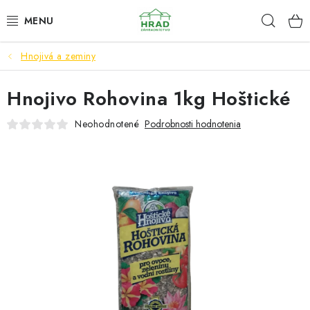
Prejsť
Hľad
www.zahradnictvohrad.sk - Chat
na
obsah
Hnojivá a zeminy
NOVINKY
Hnojivo Rohovina 1kg Hoštické
RASTLINY
Neohodnotené
Podrobnosti hodnotenia
SEMENÁ
ZEMIAKY SADBOVÉ
HNOJIVÁ A ZEMINY
CHÉMIA
ČREPNÍKY