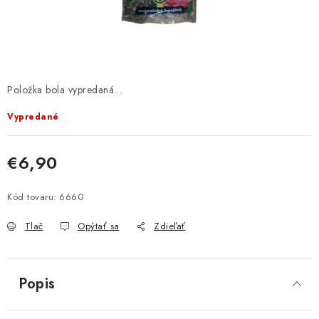
KRMIVÁ
INÉ
ARANŽMÁNY
Položka bola vypredaná…
ZÁHRADA
Vypredané
NÁRADIE V AKCII
€6,90
Jednotková cena:
DEKORÁCIE
Kód tovaru:
6660
TRÁVA ZÁHRADNÁ
Tlač
Opýtať sa
Zdieľať
Send
Powered by chaterimo
AI ZÁHRADNÍK
Popis
PORADŇA