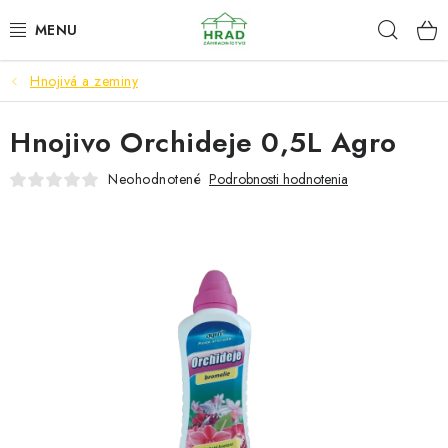
Prejsť
Hľad
www.zahradnictvohrad.sk - Chat
na
obsah
Hnojivá a zeminy
NOVINKY
Hnojivo Orchideje 0,5L Agro
RASTLINY
Neohodnotené
Podrobnosti hodnotenia
SEMENÁ
ZEMIAKY SADBOVÉ
HNOJIVÁ A ZEMINY
CHÉMIA
ČREPNÍKY