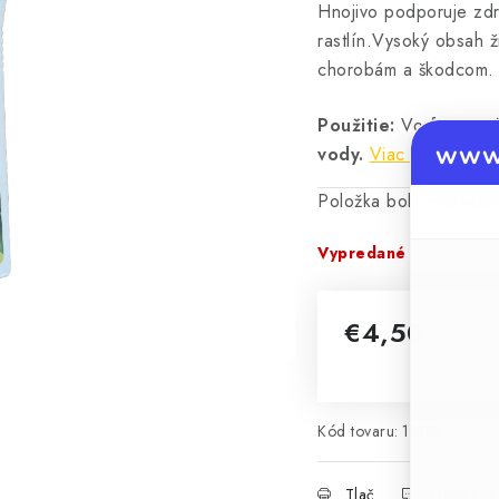
Hnojivo podporuje zdr
rastlín.Vysoký obsah živ
chorobám a škodcom.
Použitie:
Vo forme zá
www.
vody.
Viac informácií
Položka bola vypred
Vypredané
€4,50
Jednotková cena:
Kód tovaru:
1008
Tlač
Opýtať sa