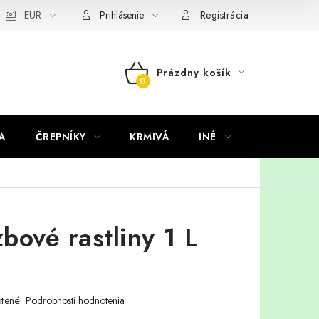
EUR
Prihlásenie
Registrácia
Prázdny košík
NÁKUPNÝ
KOŠÍK
A
ČREPNÍKY
KRMIVÁ
INÉ
ARANŽMÁ
zbové rastliny 1 L
tené
Podrobnosti hodnotenia