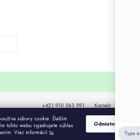
+421 910 563 991
Kontakt
oužíva súbory cookie. Ďalším
Odmietnuť
m tohto webu vyjadrujete súhlas
vaním. Viac informácií
tu
.
Copyright 2026
HRAD záhradníctvo
. Všetky práva vyhradené.