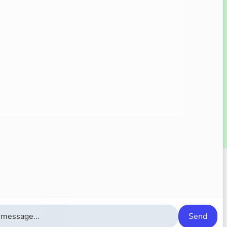
Súhlasím
Send