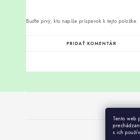
Buďte prvý, kto napíše príspevok k tejto položke.
PRIDAŤ KOMENTÁR
Z
á
p
Tento web p
prechádzaní
ä
s ich použí