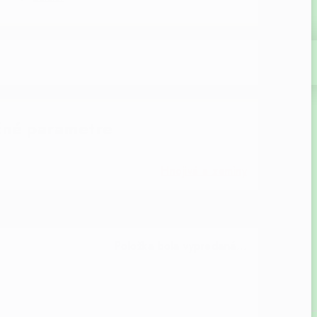
né parametre
Hnojivá a zeminy
8594005007482
Položka bola vypredaná…