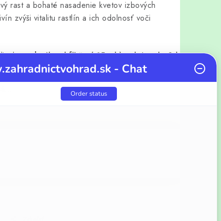
vý rast a bohaté nasadenie kvetov izbových
ín zvýši vitalitu rastlín a ich odolnosť voči
lievky
vrchnák od fľaše ( 15 ml ) nalejte do 2 l
zahradnictvohrad.sk - Chat
aná…
Order status
Zdieľať