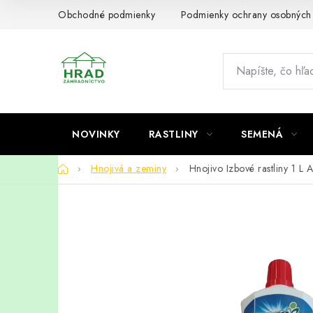
Prejsť
Obchodné podmienky
Podmienky ochrany osobných
na
obsah
NOVINKY
RASTLINY
SEMENÁ
Domov
Hnojivá a zeminy
Hnojivo Izbové rastliny 1 L 