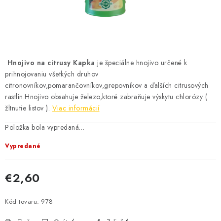
KRMIVÁ
INÉ
ARANŽMÁNY
Hnojivo na citrusy Kapka
je špeciálne hnojivo určené k
prihnojovaniu všetkých druhov
ZÁHRADA
citronovníkov,pomarančovníkov,grepovníkov a ďalších citrusových
rastlín.Hnojivo obsahuje železo,ktoré zabraňuje výskytu chlorózy (
NÁRADIE V AKCII
žltnutie listov ).
Viac informácií
Položka bola vypredaná…
DEKORÁCIE
Vypredané
TRÁVA ZÁHRADNÁ
€2,60
AI ZÁHRADNÍK
Jednotková cena:
Kód tovaru:
978
Send
PORADŇA