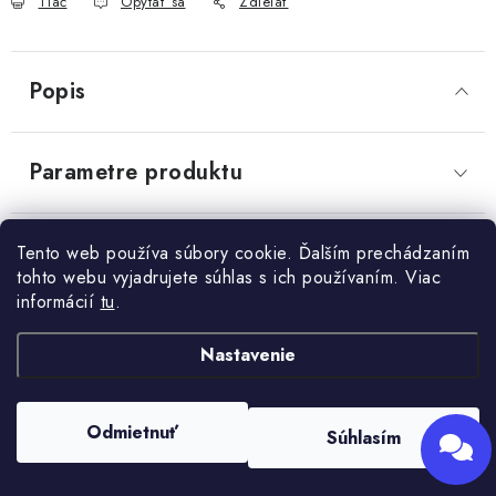
Tlač
Opýtať sa
Zdieľať
Powered by chaterimo
OBCHODNÉ PODMIENKY
KONTAKTY
Popis
Obchodné podmienky
Podmienky ochrany osobných údajov
Parametre produktu
Diskusia
Tento web používa súbory cookie. Ďalším prechádzaním
tohto webu vyjadrujete súhlas s ich používaním. Viac
informácií
tu
.
Z
Nastavenie
+421 910 563 991
Kontakt
á
p
Odmietnuť
Súhlasím
ä
Copyright 2026
HRAD záhradníctvo
. Všetky práva vyhradené.
Vytvoril Shoptet
t