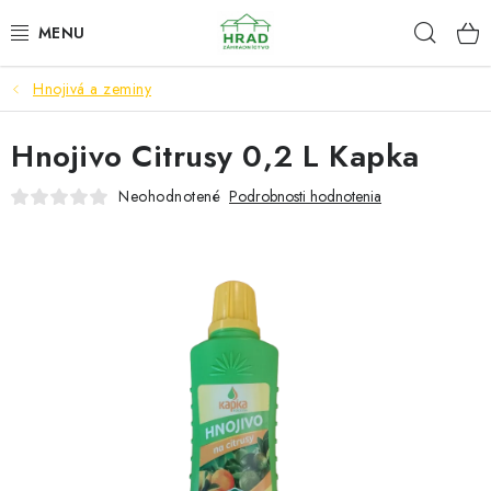
Prejsť
Hľad
www.zahradnictvohrad.sk - Chat
na
obsah
Hnojivá a zeminy
NOVINKY
Hnojivo Citrusy 0,2 L Kapka
RASTLINY
Neohodnotené
Podrobnosti hodnotenia
SEMENÁ
ZEMIAKY SADBOVÉ
HNOJIVÁ A ZEMINY
CHÉMIA
ČREPNÍKY